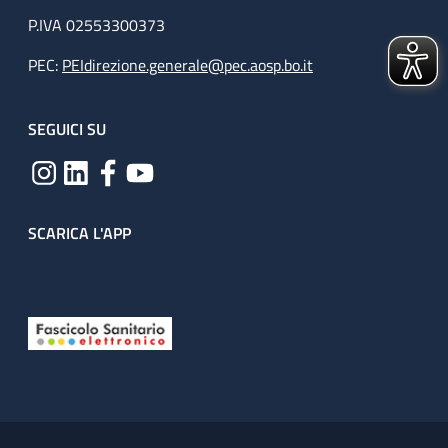
P.IVA 02553300373
PEC:
PEIdirezione.generale@pec.aosp.bo.it
SEGUICI SU
SCARICA L'APP
Useful links section
Small prints