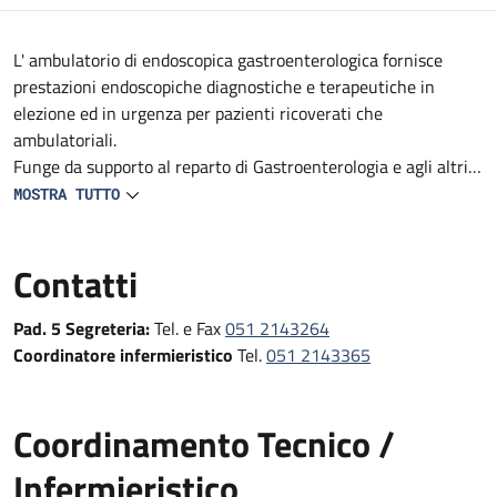
Descrizione
L' ambulatorio di endoscopica gastroenterologica fornisce
prestazioni endoscopiche diagnostiche e terapeutiche in
elezione ed in urgenza per pazienti ricoverati che
ambulatoriali.
Funge da supporto al reparto di Gastroenterologia e agli altri
reparti e DS del Policlinico (Medicine, Geriatrie, Oncologie,
MOSTRA TUTTO
reparti Specialistici, Pronto Soccorso e Medicina d'Urgenza e
Chirurgie).
Contatti
Fornisce prestazioni endoscopiche diagnostiche e terapeutiche
in urgenza, in elezione e follow-up
Pad. 5 Segreteria:
Tel. e Fax
051 2143264
Coordinatore infermieristico
Tel.
051 2143365
Coordinamento Tecnico /
Infermieristico