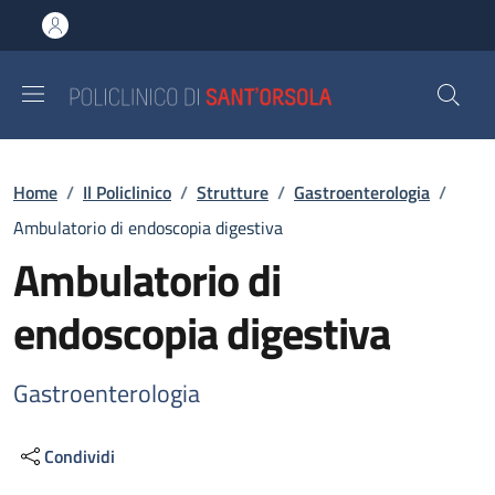
Salta al contenuto principale
Skip to footer content
Briciole di pane
Home
/
Il Policlinico
/
Strutture
/
Gastroenterologia
/
Ambulatorio di endoscopia digestiva
Ambulatorio di
endoscopia digestiva
Gastroenterologia
Condividi