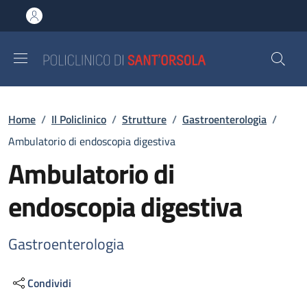
Salta al contenuto principale
Skip to footer content
Briciole di pane
Home
/
Il Policlinico
/
Strutture
/
Gastroenterologia
/
Ambulatorio di endoscopia digestiva
Ambulatorio di
endoscopia digestiva
Gastroenterologia
Condividi