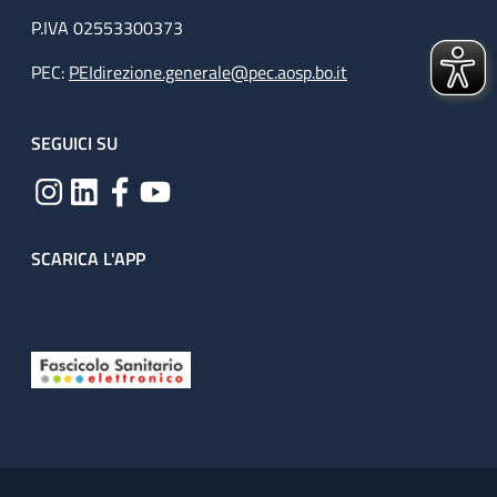
P.IVA 02553300373
PEC:
PEIdirezione.generale@pec.aosp.bo.it
SEGUICI SU
SCARICA L'APP
Useful links section
Small prints