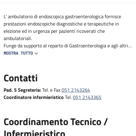
Descrizione
L' ambulatorio di endoscopica gastroenterologica fornisce
prestazioni endoscopiche diagnostiche e terapeutiche in
elezione ed in urgenza per pazienti ricoverati che
ambulatoriali.
Funge da supporto al reparto di Gastroenterologia e agli altri
reparti e DS del Policlinico (Medicine, Geriatrie, Oncologie,
MOSTRA TUTTO
reparti Specialistici, Pronto Soccorso e Medicina d'Urgenza e
Chirurgie).
Contatti
Fornisce prestazioni endoscopiche diagnostiche e terapeutiche
in urgenza, in elezione e follow-up
Pad. 5 Segreteria:
Tel. e Fax
051 2143264
Coordinatore infermieristico
Tel.
051 2143365
Coordinamento Tecnico /
Infermieristico