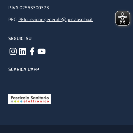
P.IVA 02553300373
PEC:
PEIdirezione.generale@pec.aosp.bo.it
SEGUICI SU
SCARICA L'APP
Useful links section
Small prints