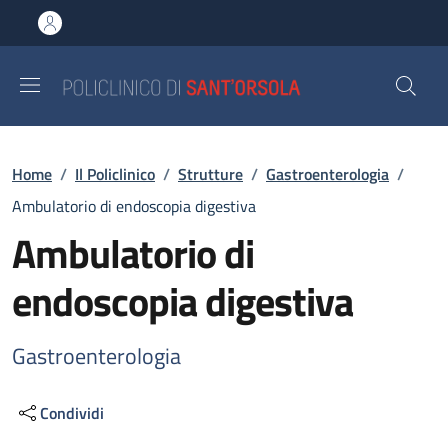
Salta al contenuto principale
Skip to footer content
Briciole di pane
Home
/
Il Policlinico
/
Strutture
/
Gastroenterologia
/
Ambulatorio di endoscopia digestiva
Ambulatorio di
endoscopia digestiva
Gastroenterologia
Condividi