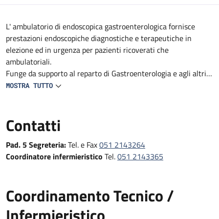
Descrizione
L' ambulatorio di endoscopica gastroenterologica fornisce
prestazioni endoscopiche diagnostiche e terapeutiche in
elezione ed in urgenza per pazienti ricoverati che
ambulatoriali.
Funge da supporto al reparto di Gastroenterologia e agli altri
reparti e DS del Policlinico (Medicine, Geriatrie, Oncologie,
MOSTRA TUTTO
reparti Specialistici, Pronto Soccorso e Medicina d'Urgenza e
Chirurgie).
Contatti
Fornisce prestazioni endoscopiche diagnostiche e terapeutiche
in urgenza, in elezione e follow-up
Pad. 5 Segreteria:
Tel. e Fax
051 2143264
Coordinatore infermieristico
Tel.
051 2143365
Coordinamento Tecnico /
Infermieristico