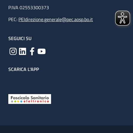
P.IVA 02553300373
PEC:
PEIdirezione.generale@pec.aosp.bo.it
SEGUICI SU
SCARICA L'APP
Useful links section
Small prints