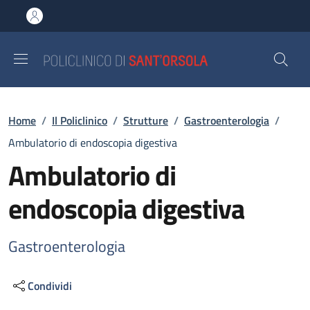
Salta al contenuto principale
Skip to footer content
Briciole di pane
Home
/
Il Policlinico
/
Strutture
/
Gastroenterologia
/
Ambulatorio di endoscopia digestiva
Ambulatorio di
endoscopia digestiva
Gastroenterologia
Condividi