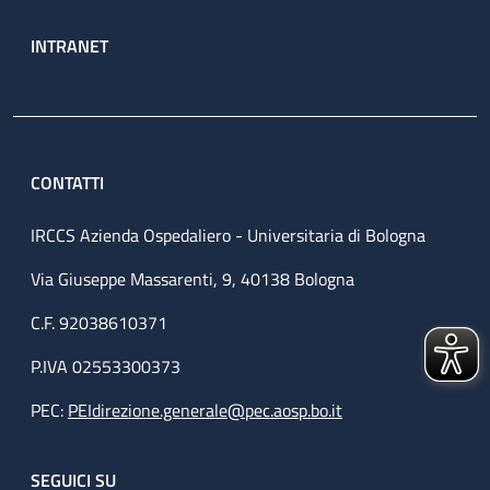
INTRANET
CONTATTI
IRCCS Azienda Ospedaliero - Universitaria di Bologna
Via Giuseppe Massarenti, 9, 40138 Bologna
C.F. 92038610371
P.IVA 02553300373
PEC:
PEIdirezione.generale@pec.aosp.bo.it
SEGUICI SU