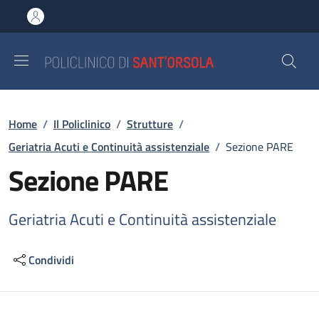
Salta al contenuto principale
Skip to footer content
Briciole di pane
Home
/
Il Policlinico
/
Strutture
/
Geriatria Acuti e Continuità assistenziale
/
Sezione PARE
Sezione PARE
Geriatria Acuti e Continuità assistenziale
Condividi