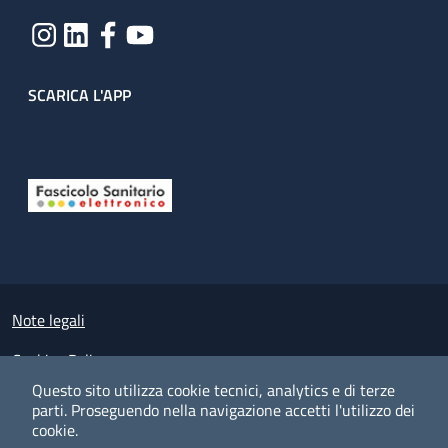
SCARICA L'APP
Useful links section
Small prints
Note legali
Cookies Policy
Questo sito utilizza cookie tecnici, analytics e di terze
Policy privacy e protezione del dato personale
parti.
Proseguendo nella navigazione accetti l'utilizzo dei
cookie.
Albo pretorio on-line