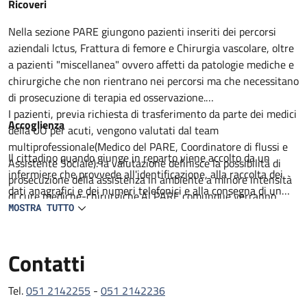
Descrizione
Ricoveri
Nella sezione PARE giungono pazienti inseriti dei percorsi
aziendali lctus, Frattura di femore e Chirurgia vascolare, oltre
a pazienti "miscellanea" ovvero affetti da patologie mediche e
chirurgiche che non rientrano nei percorsi ma che necessitano
di prosecuzione di terapia ed osservazione.
I pazienti, previa richiesta di trasferimento da parte dei medici
Accoglienza
della UO per acuti, vengono valutati dal team
multiprofessionale(Medico del PARE, Coordinatore di flussi e
Il cittadino quando giunge in reparto viene accolto da un
Assistente Sociale): la valutazione definisce la possibilità di
infermiere che provvede all'identificazione, alla raccolta dei
prosecuzione della assistenza in ambiente a minore intensità
dati anagrafici e dei numeri telefonici e alla consegna di un
di cure mediche-chirurgiche.Al PARE comunque verranno
prestampato con informazioni utili. Il degente viene
MOSTRA TUTTO
proseguiti percorsi medico terapeutici non ancora completati,
accompagnato al letto assegnato lei visitato da un medico in
intrapresa attività di riabilitazione motoria e definito il
collaborazione con un infermiere. Viene compilata la carlella
percorso di successiva dimissione.
Contatti
clinica ed infermieristica dove viene delineato il percorso
All'ingresso del paziente al PARE il team, composto da
diagnostico e terapeutico e raccolti il consenso per tutte le
Geriatria, lnfermiere Case Manager, Assistente sociale,
procedure che lo richiedono.
Tel.
051 2142255
-
051 2142236
Fisiatra e /o Fisioterapista con il coinvolgimento del Caregiver
L'assistenza medica e garantita da 2 medici geriatri presenti