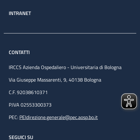
INTRANET
CONTATTI
IRCCS Azienda Ospedaliero - Universitaria di Bologna
Via Giuseppe Massarenti, 9, 40138 Bologna
C.F. 92038610371
P.IVA 02553300373
PEC:
PEIdirezione.generale@pec.aosp.bo.it
SEGUICI SU