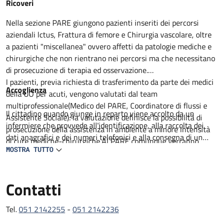
Descrizione
Ricoveri
Nella sezione PARE giungono pazienti inseriti dei percorsi
aziendali lctus, Frattura di femore e Chirurgia vascolare, oltre
a pazienti "miscellanea" ovvero affetti da patologie mediche e
chirurgiche che non rientrano nei percorsi ma che necessitano
di prosecuzione di terapia ed osservazione.
I pazienti, previa richiesta di trasferimento da parte dei medici
Accoglienza
della UO per acuti, vengono valutati dal team
multiprofessionale(Medico del PARE, Coordinatore di flussi e
Il cittadino quando giunge in reparto viene accolto da un
Assistente Sociale): la valutazione definisce la possibilità di
infermiere che provvede all'identificazione, alla raccolta dei
prosecuzione della assistenza in ambiente a minore intensità
dati anagrafici e dei numeri telefonici e alla consegna di un
di cure mediche-chirurgiche.Al PARE comunque verranno
prestampato con informazioni utili. Il degente viene
MOSTRA TUTTO
proseguiti percorsi medico terapeutici non ancora completati,
accompagnato al letto assegnato lei visitato da un medico in
intrapresa attività di riabilitazione motoria e definito il
collaborazione con un infermiere. Viene compilata la carlella
percorso di successiva dimissione.
Contatti
clinica ed infermieristica dove viene delineato il percorso
All'ingresso del paziente al PARE il team, composto da
diagnostico e terapeutico e raccolti il consenso per tutte le
Geriatria, lnfermiere Case Manager, Assistente sociale,
procedure che lo richiedono.
Tel.
051 2142255
-
051 2142236
Fisiatra e /o Fisioterapista con il coinvolgimento del Caregiver
L'assistenza medica e garantita da 2 medici geriatri presenti