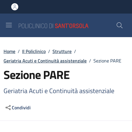
Salta al contenuto principale
Skip to footer content
Briciole di pane
Home
/
Il Policlinico
/
Strutture
/
Geriatria Acuti e Continuità assistenziale
/
Sezione PARE
Sezione PARE
Geriatria Acuti e Continuità assistenziale
Condividi