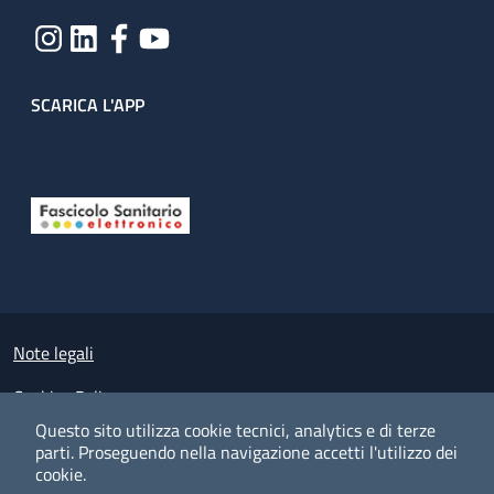
SCARICA L'APP
Useful links section
Small prints
Note legali
Cookies Policy
Questo sito utilizza cookie tecnici, analytics e di terze
Policy privacy e protezione del dato personale
parti.
Proseguendo nella navigazione accetti l'utilizzo dei
cookie.
Albo pretorio on-line