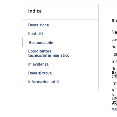
Indice
D
Ri
della pagina Sezione PARE
Descrizione
Ne
della pagina Sezione PARE
Contatti
va
della pagina Sezione PARE
Responsabile
ri
Coordinatore
I 
della pagina Sezione PARE
tecnico/infermieristico
te
della pagina Sezione PARE
In evidenza
de
Ac
della pagina Sezione PARE
Dove si trova
ch
della pagina Sezione PARE
Informazioni utili
in
Il
Al
ra
so
ut
Me
in
MO
qu
di