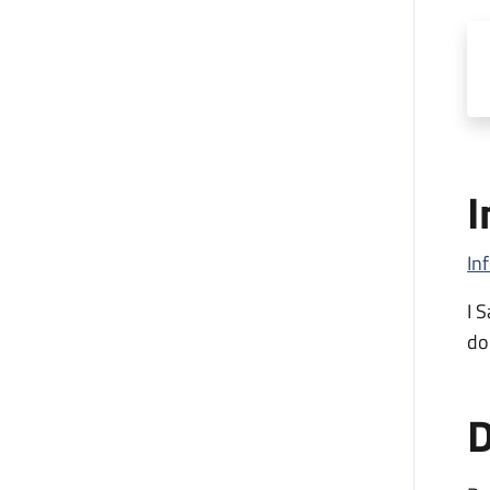
I
In
I 
do
D