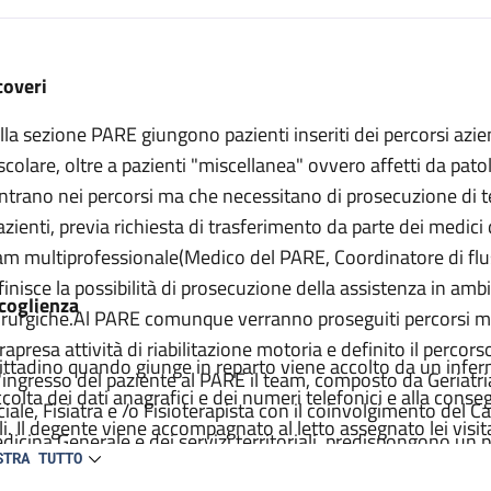
escrizione
coveri
lla sezione PARE giungono pazienti inseriti dei percorsi azien
scolare, oltre a pazienti "miscellanea" ovvero affetti da pat
entrano nei percorsi ma che necessitano di prosecuzione di 
pazienti, previa richiesta di trasferimento da parte dei medici
am multiprofessionale(Medico del PARE, Coordinatore di fluss
finisce la possibilità di prosecuzione della assistenza in am
coglienza
irurgiche.Al PARE comunque verranno proseguiti percorsi me
trapresa attività di riabilitazione motoria e definito il percor
 cittadino quando giunge in reparto viene accolto da un inferm
l'ingresso del paziente al PARE il team, composto da Geriatr
ccolta dei dati anagrafici e dei numeri telefonici e alla con
ciale, Fisiatra e /o Fisioterapista con il coinvolgimento del C
ili. Il degente viene accompagnato al letto assegnato lei vis
dicina Generale e dei servizi territoriali, predispongono un p
fermiere. Viene compilata la carlella clinica ed infermieristic
STRA TUTTO
esto piano che definisce le necessità medico riabilitative d
agnostico e terapeutico e raccolti il consenso per tutte le pr