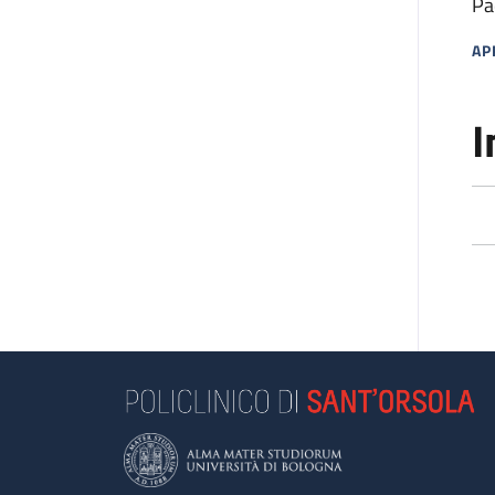
Pa
AP
MA
I