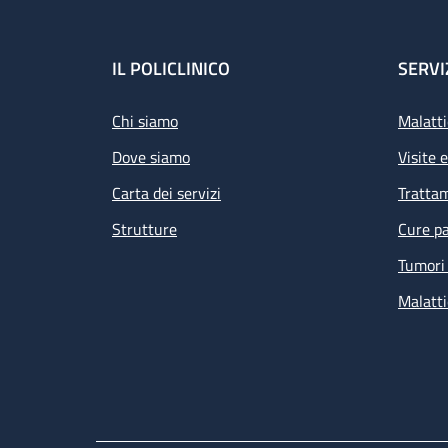
Footer
IL POLICLINICO
SERVI
Chi siamo
Malatti
Dove siamo
Visite 
Carta dei servizi
Tratta
Strutture
Cure pa
Tumori 
Malatti