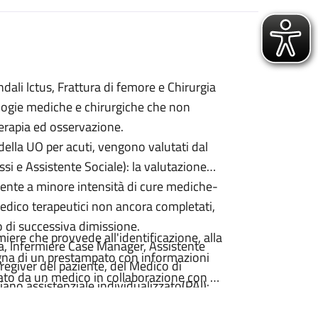
dali lctus, Frattura di femore e Chirurgia
ologie mediche e chirurgiche che non
terapia ed osservazione.
 della UO per acuti, vengono valutati dal
i e Assistente Sociale): la valutazione
biente a minore intensità di cure mediche-
dico terapeutici non ancora completati,
so di successiva dimissione.
iere che provvede all'identificazione, alla
ia, lnfermiere Case Manager, Assistente
segna di un prestampato con informazioni
aregiver del paziente, del Medico di
itato da un medico in collaborazione con un
iano assistenziale individualizzato(PAI):
a dove viene delineato il percorso
urante la degenza puo anche essere via via
ocedure che lo richiedono.