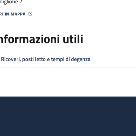
diglione 2
RI IN MAPPA
P ICON
nformazioni utili
Ricoveri, posti letto e tempi di degenza