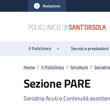
Salta al contenuto principale
Skip to footer content
Redazione
Il Policlinico
Servizi e prestazioni
Briciole di pane
Home
/
Il Policlinico
/
Strutture
/
Geriatri
Sezione PARE
Geriatria Acuti e Continuità assisten