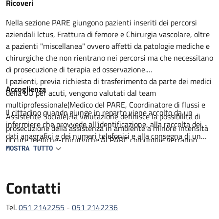
Descrizione
Ricoveri
Nella sezione PARE giungono pazienti inseriti dei percorsi
aziendali lctus, Frattura di femore e Chirurgia vascolare, oltre
a pazienti "miscellanea" ovvero affetti da patologie mediche e
chirurgiche che non rientrano nei percorsi ma che necessitano
di prosecuzione di terapia ed osservazione.
I pazienti, previa richiesta di trasferimento da parte dei medici
Accoglienza
della UO per acuti, vengono valutati dal team
multiprofessionale(Medico del PARE, Coordinatore di flussi e
Il cittadino quando giunge in reparto viene accolto da un
Assistente Sociale): la valutazione definisce la possibilità di
infermiere che provvede all'identificazione, alla raccolta dei
prosecuzione della assistenza in ambiente a minore intensità
dati anagrafici e dei numeri telefonici e alla consegna di un
di cure mediche-chirurgiche.Al PARE comunque verranno
prestampato con informazioni utili. Il degente viene
MOSTRA TUTTO
proseguiti percorsi medico terapeutici non ancora completati,
accompagnato al letto assegnato lei visitato da un medico in
intrapresa attività di riabilitazione motoria e definito il
collaborazione con un infermiere. Viene compilata la carlella
percorso di successiva dimissione.
Contatti
clinica ed infermieristica dove viene delineato il percorso
All'ingresso del paziente al PARE il team, composto da
diagnostico e terapeutico e raccolti il consenso per tutte le
Geriatria, lnfermiere Case Manager, Assistente sociale,
procedure che lo richiedono.
Tel.
051 2142255
-
051 2142236
Fisiatra e /o Fisioterapista con il coinvolgimento del Caregiver
L'assistenza medica e garantita da 2 medici geriatri presenti