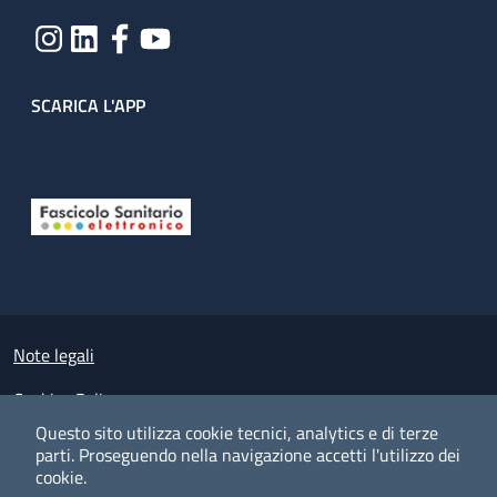
SCARICA L'APP
Useful links section
Small prints
Note legali
Cookies Policy
Questo sito utilizza cookie tecnici, analytics e di terze
Policy privacy e protezione del dato personale
parti.
Proseguendo nella navigazione accetti l'utilizzo dei
cookie.
Albo pretorio on-line