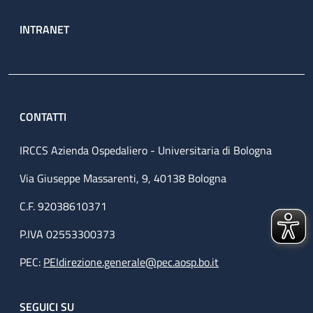
INTRANET
CONTATTI
IRCCS Azienda Ospedaliero - Universitaria di Bologna
Via Giuseppe Massarenti, 9, 40138 Bologna
C.F. 92038610371
P.IVA 02553300373
PEC:
PEIdirezione.generale@pec.aosp.bo.it
SEGUICI SU