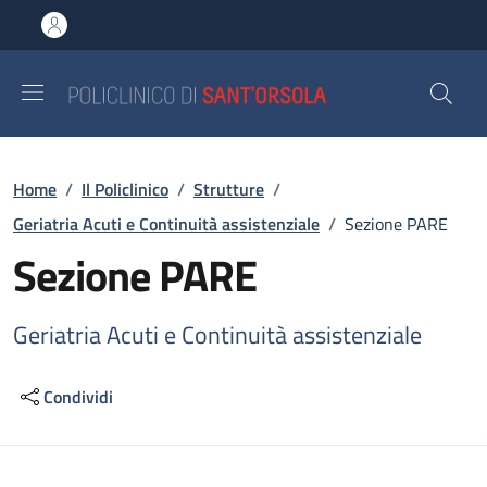
Salta al contenuto principale
Skip to footer content
Briciole di pane
Home
/
Il Policlinico
/
Strutture
/
Geriatria Acuti e Continuità assistenziale
/
Sezione PARE
Sezione PARE
Geriatria Acuti e Continuità assistenziale
Condividi