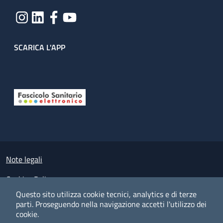
SCARICA L'APP
Useful links section
Small prints
Note legali
Cookies Policy
Questo sito utilizza cookie tecnici, analytics e di terze
Policy privacy e protezione del dato personale
parti.
Proseguendo nella navigazione accetti l'utilizzo dei
cookie.
Albo pretorio on-line