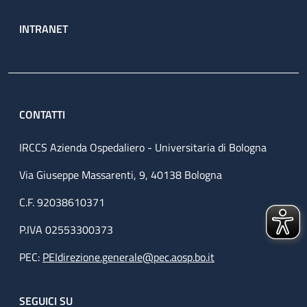
INTRANET
CONTATTI
IRCCS Azienda Ospedaliero - Universitaria di Bologna
Via Giuseppe Massarenti, 9, 40138 Bologna
C.F. 92038610371
P.IVA 02553300373
PEC:
PEIdirezione.generale@pec.aosp.bo.it
SEGUICI SU