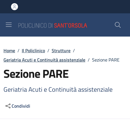
Salta al contenuto principale
Skip to footer content
Briciole di pane
Home
/
Il Policlinico
/
Strutture
/
Geriatria Acuti e Continuità assistenziale
/
Sezione PARE
Sezione PARE
Geriatria Acuti e Continuità assistenziale
Condividi