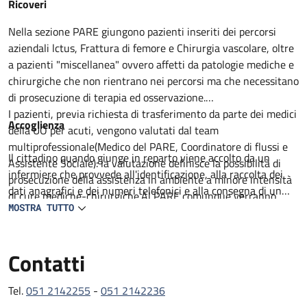
Descrizione
Ricoveri
Nella sezione PARE giungono pazienti inseriti dei percorsi
aziendali lctus, Frattura di femore e Chirurgia vascolare, oltre
a pazienti "miscellanea" ovvero affetti da patologie mediche e
chirurgiche che non rientrano nei percorsi ma che necessitano
di prosecuzione di terapia ed osservazione.
I pazienti, previa richiesta di trasferimento da parte dei medici
Accoglienza
della UO per acuti, vengono valutati dal team
multiprofessionale(Medico del PARE, Coordinatore di flussi e
Il cittadino quando giunge in reparto viene accolto da un
Assistente Sociale): la valutazione definisce la possibilità di
infermiere che provvede all'identificazione, alla raccolta dei
prosecuzione della assistenza in ambiente a minore intensità
dati anagrafici e dei numeri telefonici e alla consegna di un
di cure mediche-chirurgiche.Al PARE comunque verranno
prestampato con informazioni utili. Il degente viene
MOSTRA TUTTO
proseguiti percorsi medico terapeutici non ancora completati,
accompagnato al letto assegnato lei visitato da un medico in
intrapresa attività di riabilitazione motoria e definito il
collaborazione con un infermiere. Viene compilata la carlella
percorso di successiva dimissione.
Contatti
clinica ed infermieristica dove viene delineato il percorso
All'ingresso del paziente al PARE il team, composto da
diagnostico e terapeutico e raccolti il consenso per tutte le
Geriatria, lnfermiere Case Manager, Assistente sociale,
procedure che lo richiedono.
Tel.
051 2142255
-
051 2142236
Fisiatra e /o Fisioterapista con il coinvolgimento del Caregiver
L'assistenza medica e garantita da 2 medici geriatri presenti