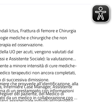
dali lctus, Frattura di femore e Chirurgia
ologie mediche e chirurgiche che non
terapia ed osservazione.
 della UO per acuti, vengono valutati dal
i e Assistente Sociale): la valutazione
biente a minore intensità di cure mediche-
dico terapeutici non ancora completati,
so di successiva dimissione.
iere che provvede all'identificazione, alla
ia, lnfermiere Case Manager, Assistente
segna di un prestampato con informazioni
aregiver del paziente, del Medico di
itato da un medico in collaborazione con un
iano assistenziale individualizzato(PAI):
a dove viene delineato il percorso
urante la degenza puo anche essere via via
ocedure che lo richiedono.