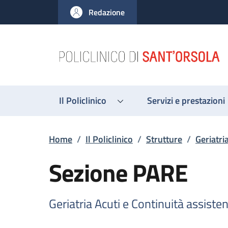
Salta al contenuto principale
Skip to footer content
Redazione
Il Policlinico
Servizi e prestazioni
Briciole di pane
Home
/
Il Policlinico
/
Strutture
/
Geriatri
Sezione PARE
Geriatria Acuti e Continuità assisten