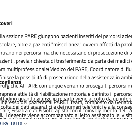
escrizione
coveri
lla sezione PARE giungono pazienti inseriti dei percorsi azien
scolare, oltre a pazienti "miscellanea" ovvero affetti da pat
entrano nei percorsi ma che necessitano di prosecuzione di 
pazienti, previa richiesta di trasferimento da parte dei medici
am multiprofessionale(Medico del PARE, Coordinatore di fluss
finisce la possibilità di prosecuzione della assistenza in am
coglienza
irurgiche.Al PARE comunque verranno proseguiti percorsi me
trapresa attività di riabilitazione motoria e definito il percor
 cittadino quando giunge in reparto viene accolto da un inferm
l'ingresso del paziente al PARE il team, composto da Geriatr
ccolta dei dati anagrafici e dei numeri telefonici e alla con
ciale, Fisiatra e /o Fisioterapista con il coinvolgimento del C
ili. Il degente viene accompagnato al letto assegnato lei vis
dicina Generale e dei servizi territoriali, predispongono un p
fermiere. Viene compilata la carlella clinica ed infermieristic
STRA TUTTO
esto piano che definisce le necessità medico riabilitative d
agnostico e terapeutico e raccolti il consenso per tutte le pr