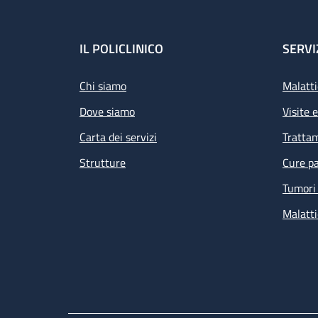
Footer
IL POLICLINICO
SERVI
Chi siamo
Malatti
Dove siamo
Visite 
Carta dei servizi
Tratta
Strutture
Cure pa
Tumori 
Malatti