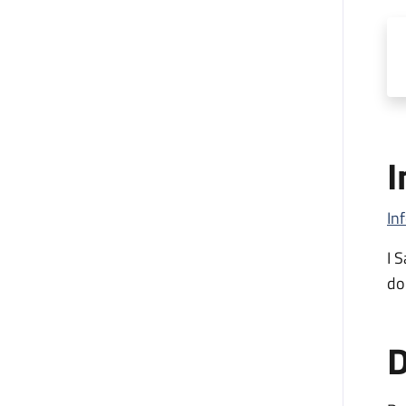
I
In
I 
do
D