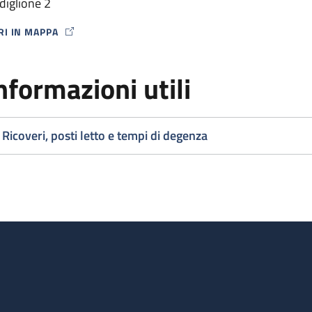
diglione 2
RI IN MAPPA
P ICON
nformazioni utili
Ricoveri, posti letto e tempi di degenza