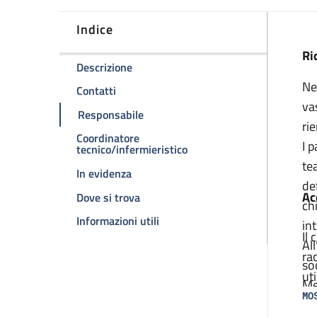
Indice
D
Ri
della pagina Sezione PARE
Descrizione
Ne
della pagina Sezione PARE
Contatti
va
della pagina Sezione PARE
Responsabile
ri
Coordinatore
I 
della pagina Sezione PARE
tecnico/infermieristico
te
della pagina Sezione PARE
In evidenza
de
Ac
della pagina Sezione PARE
Dove si trova
ch
della pagina Sezione PARE
Informazioni utili
in
Il
Al
ra
so
ut
Me
in
MO
qu
di