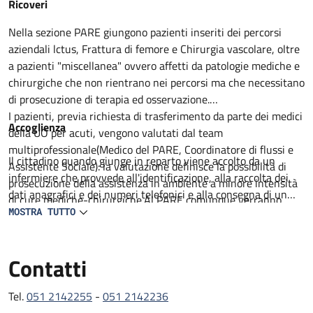
Descrizione
Ricoveri
Nella sezione PARE giungono pazienti inseriti dei percorsi
aziendali lctus, Frattura di femore e Chirurgia vascolare, oltre
a pazienti "miscellanea" ovvero affetti da patologie mediche e
chirurgiche che non rientrano nei percorsi ma che necessitano
di prosecuzione di terapia ed osservazione.
I pazienti, previa richiesta di trasferimento da parte dei medici
Accoglienza
della UO per acuti, vengono valutati dal team
multiprofessionale(Medico del PARE, Coordinatore di flussi e
Il cittadino quando giunge in reparto viene accolto da un
Assistente Sociale): la valutazione definisce la possibilità di
infermiere che provvede all'identificazione, alla raccolta dei
prosecuzione della assistenza in ambiente a minore intensità
dati anagrafici e dei numeri telefonici e alla consegna di un
di cure mediche-chirurgiche.Al PARE comunque verranno
prestampato con informazioni utili. Il degente viene
MOSTRA TUTTO
proseguiti percorsi medico terapeutici non ancora completati,
accompagnato al letto assegnato lei visitato da un medico in
intrapresa attività di riabilitazione motoria e definito il
collaborazione con un infermiere. Viene compilata la carlella
percorso di successiva dimissione.
Contatti
clinica ed infermieristica dove viene delineato il percorso
All'ingresso del paziente al PARE il team, composto da
diagnostico e terapeutico e raccolti il consenso per tutte le
Geriatria, lnfermiere Case Manager, Assistente sociale,
procedure che lo richiedono.
Tel.
051 2142255
-
051 2142236
Fisiatra e /o Fisioterapista con il coinvolgimento del Caregiver
L'assistenza medica e garantita da 2 medici geriatri presenti