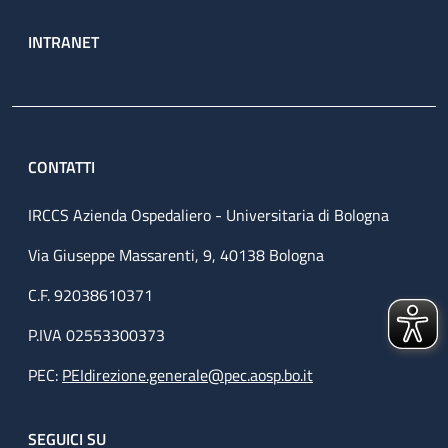
INTRANET
CONTATTI
IRCCS Azienda Ospedaliero - Universitaria di Bologna
Via Giuseppe Massarenti, 9, 40138 Bologna
C.F. 92038610371
P.IVA 02553300373
PEC:
PEIdirezione.generale@pec.aosp.bo.it
SEGUICI SU