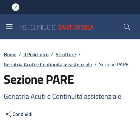
Salta al contenuto principale
Skip to footer content
Briciole di pane
Home
/
Il Policlinico
/
Strutture
/
Geriatria Acuti e Continuità assistenziale
/
Sezione PARE
Sezione PARE
Geriatria Acuti e Continuità assistenziale
Condividi