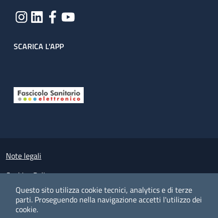
SCARICA L'APP
Useful links section
Small prints
Note legali
Cookies Policy
Questo sito utilizza cookie tecnici, analytics e di terze
Policy privacy e protezione del dato personale
parti.
Proseguendo nella navigazione accetti l'utilizzo dei
cookie.
Albo pretorio on-line