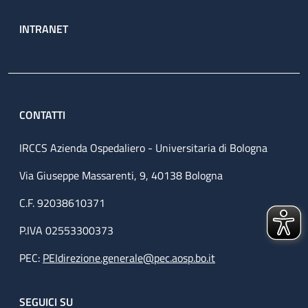
INTRANET
CONTATTI
IRCCS Azienda Ospedaliero - Universitaria di Bologna
Via Giuseppe Massarenti, 9, 40138 Bologna
C.F. 92038610371
P.IVA 02553300373
PEC:
PEIdirezione.generale@pec.aosp.bo.it
SEGUICI SU