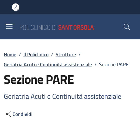
Salta al contenuto principale
Skip to footer content
Briciole di pane
Home
/
Il Policlinico
/
Strutture
/
Geriatria Acuti e Continuità assistenziale
/
Sezione PARE
Sezione PARE
Geriatria Acuti e Continuità assistenziale
Condividi