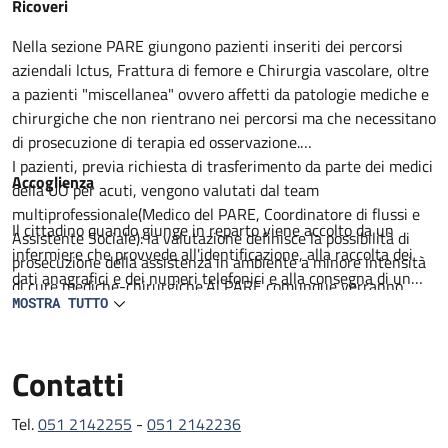
Descrizione
Ricoveri
Nella sezione PARE giungono pazienti inseriti dei percorsi
aziendali lctus, Frattura di femore e Chirurgia vascolare, oltre
a pazienti "miscellanea" ovvero affetti da patologie mediche e
chirurgiche che non rientrano nei percorsi ma che necessitano
di prosecuzione di terapia ed osservazione.
I pazienti, previa richiesta di trasferimento da parte dei medici
Accoglienza
della UO per acuti, vengono valutati dal team
multiprofessionale(Medico del PARE, Coordinatore di flussi e
Il cittadino quando giunge in reparto viene accolto da un
Assistente Sociale): la valutazione definisce la possibilità di
infermiere che provvede all'identificazione, alla raccolta dei
prosecuzione della assistenza in ambiente a minore intensità
dati anagrafici e dei numeri telefonici e alla consegna di un
di cure mediche-chirurgiche.Al PARE comunque verranno
prestampato con informazioni utili. Il degente viene
MOSTRA TUTTO
proseguiti percorsi medico terapeutici non ancora completati,
accompagnato al letto assegnato lei visitato da un medico in
intrapresa attività di riabilitazione motoria e definito il
collaborazione con un infermiere. Viene compilata la carlella
percorso di successiva dimissione.
Contatti
clinica ed infermieristica dove viene delineato il percorso
All'ingresso del paziente al PARE il team, composto da
diagnostico e terapeutico e raccolti il consenso per tutte le
Geriatria, lnfermiere Case Manager, Assistente sociale,
procedure che lo richiedono.
Tel.
051 2142255
-
051 2142236
Fisiatra e /o Fisioterapista con il coinvolgimento del Caregiver
L'assistenza medica e garantita da 2 medici geriatri presenti