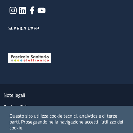
SCARICA L'APP
Useful links section
Small prints
Note legali
Cookies Policy
Questo sito utilizza cookie tecnici, analytics e di terze
Policy privacy e protezione del dato personale
parti.
Proseguendo nella navigazione accetti l'utilizzo dei
cookie.
Albo pretorio on-line