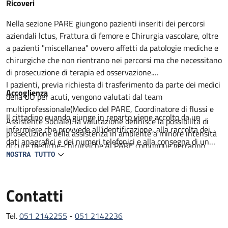
Descrizione
Ricoveri
Nella sezione PARE giungono pazienti inseriti dei percorsi
aziendali lctus, Frattura di femore e Chirurgia vascolare, oltre
a pazienti "miscellanea" ovvero affetti da patologie mediche e
chirurgiche che non rientrano nei percorsi ma che necessitano
di prosecuzione di terapia ed osservazione.
I pazienti, previa richiesta di trasferimento da parte dei medici
Accoglienza
della UO per acuti, vengono valutati dal team
multiprofessionale(Medico del PARE, Coordinatore di flussi e
Il cittadino quando giunge in reparto viene accolto da un
Assistente Sociale): la valutazione definisce la possibilità di
infermiere che provvede all'identificazione, alla raccolta dei
prosecuzione della assistenza in ambiente a minore intensità
dati anagrafici e dei numeri telefonici e alla consegna di un
di cure mediche-chirurgiche.Al PARE comunque verranno
prestampato con informazioni utili. Il degente viene
MOSTRA TUTTO
proseguiti percorsi medico terapeutici non ancora completati,
accompagnato al letto assegnato lei visitato da un medico in
intrapresa attività di riabilitazione motoria e definito il
collaborazione con un infermiere. Viene compilata la carlella
percorso di successiva dimissione.
Contatti
clinica ed infermieristica dove viene delineato il percorso
All'ingresso del paziente al PARE il team, composto da
diagnostico e terapeutico e raccolti il consenso per tutte le
Geriatria, lnfermiere Case Manager, Assistente sociale,
procedure che lo richiedono.
Tel.
051 2142255
-
051 2142236
Fisiatra e /o Fisioterapista con il coinvolgimento del Caregiver
L'assistenza medica e garantita da 2 medici geriatri presenti