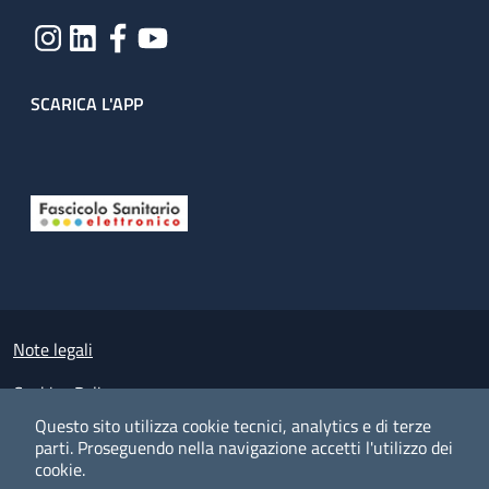
SCARICA L'APP
Useful links section
Small prints
Note legali
Cookies Policy
Questo sito utilizza cookie tecnici, analytics e di terze
Policy privacy e protezione del dato personale
parti.
Proseguendo nella navigazione accetti l'utilizzo dei
cookie.
Albo pretorio on-line