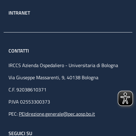
INTRANET
CONTATTI
IRCCS Azienda Ospedaliero - Universitaria di Bologna
Via Giuseppe Massarenti, 9, 40138 Bologna
C.F. 92038610371
P.IVA 02553300373
PEC:
PEIdirezione.generale@pec.aosp.bo.it
SEGUICI SU