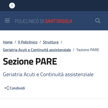
Salta al contenuto principale
Skip to footer content
Briciole di pane
Home
/
Il Policlinico
/
Strutture
/
Geriatria Acuti e Continuità assistenziale
/
Sezione PARE
Sezione PARE
Geriatria Acuti e Continuità assistenziale
Condividi