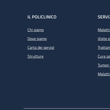
Footer
IL POLICLINICO
SERVI
Chi siamo
Malatti
Dove siamo
Visite 
Carta dei servizi
Tratta
Strutture
Cure pa
Tumori 
Malatti