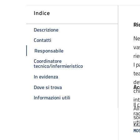
Indice
D
Ri
della pagina Sezione PARE
Descrizione
Ne
della pagina Sezione PARE
Contatti
va
della pagina Sezione PARE
Responsabile
ri
Coordinatore
I 
della pagina Sezione PARE
tecnico/infermieristico
te
della pagina Sezione PARE
In evidenza
de
Ac
della pagina Sezione PARE
Dove si trova
ch
della pagina Sezione PARE
Informazioni utili
in
Il
Al
ra
so
ut
Me
in
MO
qu
di