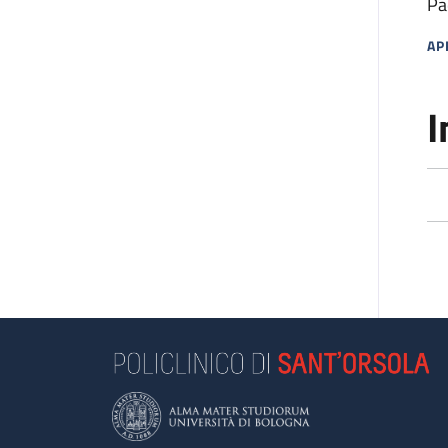
Pa
AP
MA
I