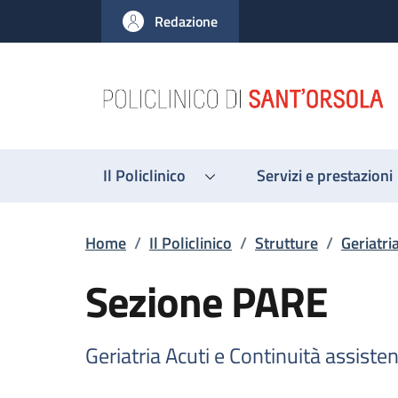
Salta al contenuto principale
Skip to footer content
Redazione
Il Policlinico
Servizi e prestazioni
Briciole di pane
Home
/
Il Policlinico
/
Strutture
/
Geriatri
Sezione PARE
Geriatria Acuti e Continuità assisten