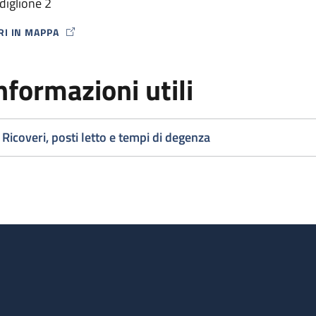
diglione 2
RI IN MAPPA
P ICON
nformazioni utili
Ricoveri, posti letto e tempi di degenza