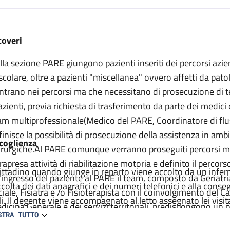
escrizione
coveri
lla sezione PARE giungono pazienti inseriti dei percorsi azien
scolare, oltre a pazienti "miscellanea" ovvero affetti da pat
entrano nei percorsi ma che necessitano di prosecuzione di 
pazienti, previa richiesta di trasferimento da parte dei medici
am multiprofessionale(Medico del PARE, Coordinatore di fluss
finisce la possibilità di prosecuzione della assistenza in am
coglienza
irurgiche.Al PARE comunque verranno proseguiti percorsi me
trapresa attività di riabilitazione motoria e definito il percor
 cittadino quando giunge in reparto viene accolto da un inferm
l'ingresso del paziente al PARE il team, composto da Geriatr
ccolta dei dati anagrafici e dei numeri telefonici e alla con
ciale, Fisiatra e /o Fisioterapista con il coinvolgimento del C
ili. Il degente viene accompagnato al letto assegnato lei vis
dicina Generale e dei servizi territoriali, predispongono un p
fermiere. Viene compilata la carlella clinica ed infermieristic
STRA TUTTO
esto piano che definisce le necessità medico riabilitative d
agnostico e terapeutico e raccolti il consenso per tutte le pr