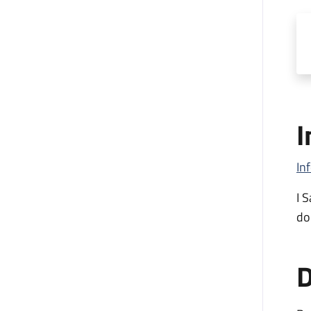
I
In
I 
do
D