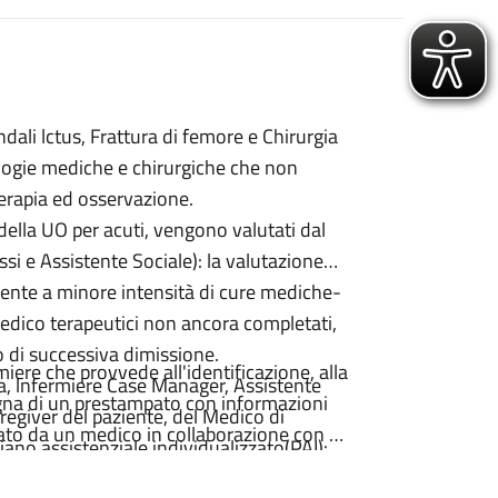
dali lctus, Frattura di femore e Chirurgia
ologie mediche e chirurgiche che non
terapia ed osservazione.
 della UO per acuti, vengono valutati dal
i e Assistente Sociale): la valutazione
biente a minore intensità di cure mediche-
dico terapeutici non ancora completati,
so di successiva dimissione.
iere che provvede all'identificazione, alla
ia, lnfermiere Case Manager, Assistente
segna di un prestampato con informazioni
aregiver del paziente, del Medico di
itato da un medico in collaborazione con un
iano assistenziale individualizzato(PAI):
a dove viene delineato il percorso
urante la degenza puo anche essere via via
ocedure che lo richiedono.