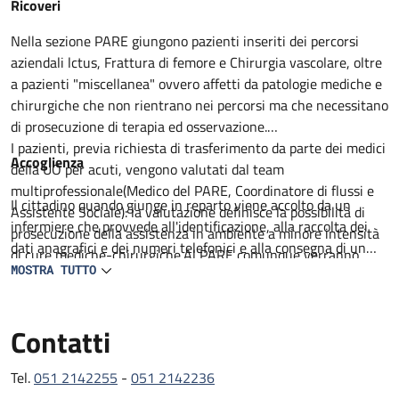
Descrizione
Ricoveri
Nella sezione PARE giungono pazienti inseriti dei percorsi
aziendali lctus, Frattura di femore e Chirurgia vascolare, oltre
a pazienti "miscellanea" ovvero affetti da patologie mediche e
chirurgiche che non rientrano nei percorsi ma che necessitano
di prosecuzione di terapia ed osservazione.
I pazienti, previa richiesta di trasferimento da parte dei medici
Accoglienza
della UO per acuti, vengono valutati dal team
multiprofessionale(Medico del PARE, Coordinatore di flussi e
Il cittadino quando giunge in reparto viene accolto da un
Assistente Sociale): la valutazione definisce la possibilità di
infermiere che provvede all'identificazione, alla raccolta dei
prosecuzione della assistenza in ambiente a minore intensità
dati anagrafici e dei numeri telefonici e alla consegna di un
di cure mediche-chirurgiche.Al PARE comunque verranno
prestampato con informazioni utili. Il degente viene
MOSTRA TUTTO
proseguiti percorsi medico terapeutici non ancora completati,
accompagnato al letto assegnato lei visitato da un medico in
intrapresa attività di riabilitazione motoria e definito il
collaborazione con un infermiere. Viene compilata la carlella
percorso di successiva dimissione.
Contatti
clinica ed infermieristica dove viene delineato il percorso
All'ingresso del paziente al PARE il team, composto da
diagnostico e terapeutico e raccolti il consenso per tutte le
Geriatria, lnfermiere Case Manager, Assistente sociale,
procedure che lo richiedono.
Tel.
051 2142255
-
051 2142236
Fisiatra e /o Fisioterapista con il coinvolgimento del Caregiver
L'assistenza medica e garantita da 2 medici geriatri presenti