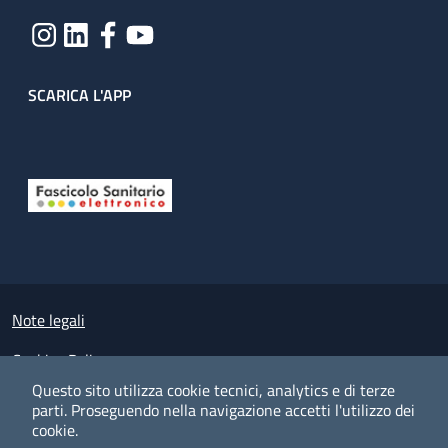
SCARICA L'APP
Useful links section
Small prints
Note legali
Cookies Policy
Questo sito utilizza cookie tecnici, analytics e di terze
Policy privacy e protezione del dato personale
parti.
Proseguendo nella navigazione accetti l'utilizzo dei
cookie.
Albo pretorio on-line