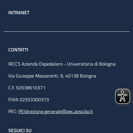
INTRANET
CONTATTI
IRCCS Azienda Ospedaliero - Universitaria di Bologna
Via Giuseppe Massarenti, 9, 40138 Bologna
C.F. 92038610371
P.IVA 02553300373
PEC:
PEIdirezione.generale@pec.aosp.bo.it
SEGUICI SU