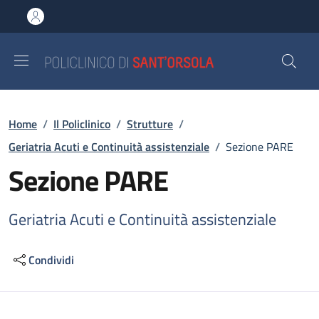
Salta al contenuto principale
Skip to footer content
Briciole di pane
Home
/
Il Policlinico
/
Strutture
/
Geriatria Acuti e Continuità assistenziale
/
Sezione PARE
Sezione PARE
Geriatria Acuti e Continuità assistenziale
Condividi