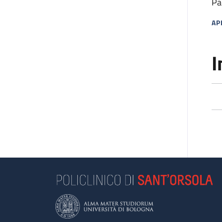
Pa
AP
MA
I