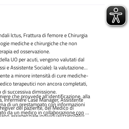
dali lctus, Frattura di femore e Chirurgia
ologie mediche e chirurgiche che non
terapia ed osservazione.
 della UO per acuti, vengono valutati dal
i e Assistente Sociale): la valutazione
biente a minore intensità di cure mediche-
dico terapeutici non ancora completati,
so di successiva dimissione.
iere che provvede all'identificazione, alla
ia, lnfermiere Case Manager, Assistente
segna di un prestampato con informazioni
aregiver del paziente, del Medico di
itato da un medico in collaborazione con un
iano assistenziale individualizzato(PAI):
a dove viene delineato il percorso
urante la degenza puo anche essere via via
ocedure che lo richiedono.