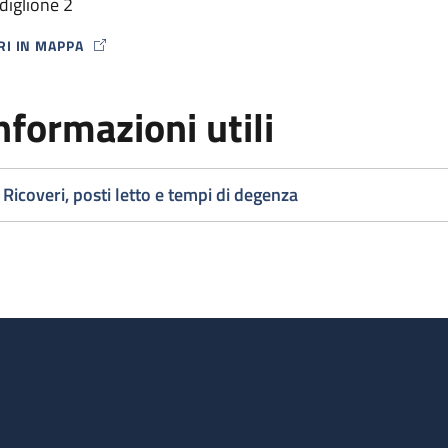
diglione 2
RI IN MAPPA
P ICON
nformazioni utili
Ricoveri, posti letto e tempi di degenza