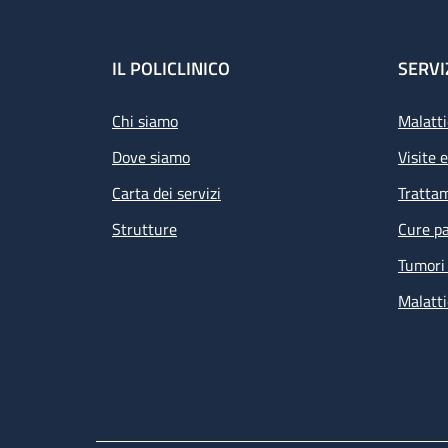
Footer
IL POLICLINICO
SERVI
Chi siamo
Malatti
Dove siamo
Visite 
Carta dei servizi
Tratta
Strutture
Cure pa
Tumori 
Malatti