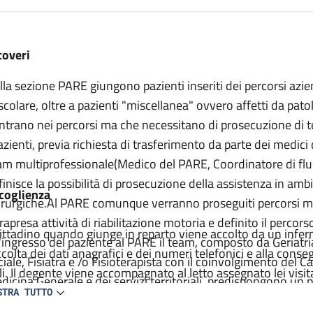
escrizione
coveri
lla sezione PARE giungono pazienti inseriti dei percorsi azien
scolare, oltre a pazienti "miscellanea" ovvero affetti da pat
entrano nei percorsi ma che necessitano di prosecuzione di 
pazienti, previa richiesta di trasferimento da parte dei medici
am multiprofessionale(Medico del PARE, Coordinatore di fluss
finisce la possibilità di prosecuzione della assistenza in am
coglienza
irurgiche.Al PARE comunque verranno proseguiti percorsi me
trapresa attività di riabilitazione motoria e definito il percor
 cittadino quando giunge in reparto viene accolto da un inferm
l'ingresso del paziente al PARE il team, composto da Geriatr
ccolta dei dati anagrafici e dei numeri telefonici e alla con
ciale, Fisiatra e /o Fisioterapista con il coinvolgimento del C
ili. Il degente viene accompagnato al letto assegnato lei vis
dicina Generale e dei servizi territoriali, predispongono un p
fermiere. Viene compilata la carlella clinica ed infermieristic
STRA TUTTO
esto piano che definisce le necessità medico riabilitative d
agnostico e terapeutico e raccolti il consenso per tutte le pr