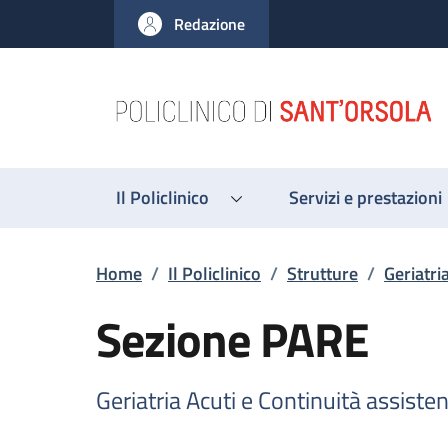
Salta al contenuto principale
Skip to footer content
Redazione
Il Policlinico
Servizi e prestazioni
Briciole di pane
Home
/
Il Policlinico
/
Strutture
/
Geriatri
Sezione PARE
Geriatria Acuti e Continuità assisten