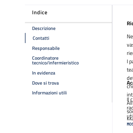
Indice
D
Ri
della pagina Sezione PARE
Descrizione
Ne
della pagina Sezione PARE
Contatti
va
della pagina Sezione PARE
Responsabile
ri
Coordinatore
I 
della pagina Sezione PARE
tecnico/infermieristico
te
della pagina Sezione PARE
In evidenza
de
Ac
della pagina Sezione PARE
Dove si trova
ch
della pagina Sezione PARE
Informazioni utili
in
Il
Al
ra
so
ut
Me
in
MO
qu
di