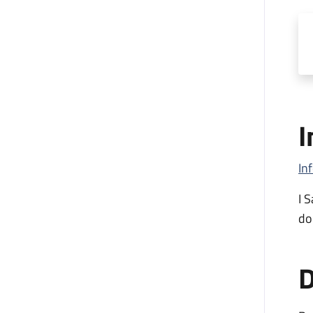
I
In
I 
do
D