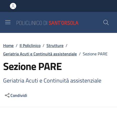
Salta al contenuto principale
Skip to footer content
Briciole di pane
Home
/
Il Policlinico
/
Strutture
/
Geriatria Acuti e Continuità assistenziale
/
Sezione PARE
Sezione PARE
Geriatria Acuti e Continuità assistenziale
Condividi