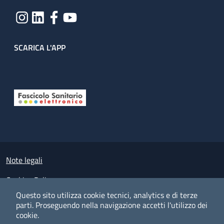
SCARICA L'APP
Useful links section
Small prints
Note legali
Cookies Policy
Questo sito utilizza cookie tecnici, analytics e di terze
Policy privacy e protezione del dato personale
parti.
Proseguendo nella navigazione accetti l'utilizzo dei
cookie.
Albo pretorio on-line