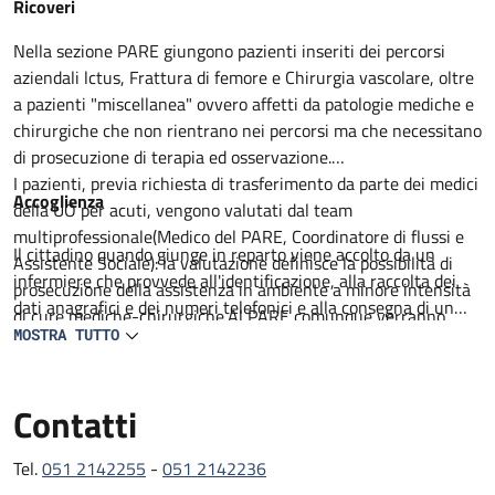
Descrizione
Ricoveri
Nella sezione PARE giungono pazienti inseriti dei percorsi
aziendali lctus, Frattura di femore e Chirurgia vascolare, oltre
a pazienti "miscellanea" ovvero affetti da patologie mediche e
chirurgiche che non rientrano nei percorsi ma che necessitano
di prosecuzione di terapia ed osservazione.
I pazienti, previa richiesta di trasferimento da parte dei medici
Accoglienza
della UO per acuti, vengono valutati dal team
multiprofessionale(Medico del PARE, Coordinatore di flussi e
Il cittadino quando giunge in reparto viene accolto da un
Assistente Sociale): la valutazione definisce la possibilità di
infermiere che provvede all'identificazione, alla raccolta dei
prosecuzione della assistenza in ambiente a minore intensità
dati anagrafici e dei numeri telefonici e alla consegna di un
di cure mediche-chirurgiche.Al PARE comunque verranno
prestampato con informazioni utili. Il degente viene
MOSTRA TUTTO
proseguiti percorsi medico terapeutici non ancora completati,
accompagnato al letto assegnato lei visitato da un medico in
intrapresa attività di riabilitazione motoria e definito il
collaborazione con un infermiere. Viene compilata la carlella
percorso di successiva dimissione.
Contatti
clinica ed infermieristica dove viene delineato il percorso
All'ingresso del paziente al PARE il team, composto da
diagnostico e terapeutico e raccolti il consenso per tutte le
Geriatria, lnfermiere Case Manager, Assistente sociale,
procedure che lo richiedono.
Tel.
051 2142255
-
051 2142236
Fisiatra e /o Fisioterapista con il coinvolgimento del Caregiver
L'assistenza medica e garantita da 2 medici geriatri presenti