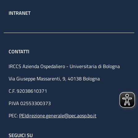
INTRANET
CONTATTI
IRCCS Azienda Ospedaliero - Universitaria di Bologna
Via Giuseppe Massarenti, 9, 40138 Bologna
C.F. 92038610371
P.IVA 02553300373
PEC:
PEIdirezione.generale@pec.aosp.bo.it
SEGUICI SU