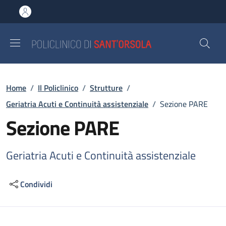
Salta al contenuto principale
Skip to footer content
Briciole di pane
Home
/
Il Policlinico
/
Strutture
/
Geriatria Acuti e Continuità assistenziale
/
Sezione PARE
Sezione PARE
Geriatria Acuti e Continuità assistenziale
Condividi