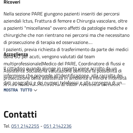
Descrizione
Ricoveri
Nella sezione PARE giungono pazienti inseriti dei percorsi
aziendali lctus, Frattura di femore e Chirurgia vascolare, oltre
a pazienti "miscellanea" ovvero affetti da patologie mediche e
chirurgiche che non rientrano nei percorsi ma che necessitano
di prosecuzione di terapia ed osservazione.
I pazienti, previa richiesta di trasferimento da parte dei medici
Accoglienza
della UO per acuti, vengono valutati dal team
multiprofessionale(Medico del PARE, Coordinatore di flussi e
Il cittadino quando giunge in reparto viene accolto da un
Assistente Sociale): la valutazione definisce la possibilità di
infermiere che provvede all'identificazione, alla raccolta dei
prosecuzione della assistenza in ambiente a minore intensità
dati anagrafici e dei numeri telefonici e alla consegna di un
di cure mediche-chirurgiche.Al PARE comunque verranno
prestampato con informazioni utili. Il degente viene
MOSTRA TUTTO
proseguiti percorsi medico terapeutici non ancora completati,
accompagnato al letto assegnato lei visitato da un medico in
intrapresa attività di riabilitazione motoria e definito il
collaborazione con un infermiere. Viene compilata la carlella
percorso di successiva dimissione.
Contatti
clinica ed infermieristica dove viene delineato il percorso
All'ingresso del paziente al PARE il team, composto da
diagnostico e terapeutico e raccolti il consenso per tutte le
Geriatria, lnfermiere Case Manager, Assistente sociale,
procedure che lo richiedono.
Tel.
051 2142255
-
051 2142236
Fisiatra e /o Fisioterapista con il coinvolgimento del Caregiver
L'assistenza medica e garantita da 2 medici geriatri presenti