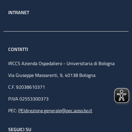
INTRANET
CONTATTI
IRCCS Azienda Ospedaliero - Universitaria di Bologna
Via Giuseppe Massarenti, 9, 40138 Bologna
C.F. 92038610371
P.IVA 02553300373
PEC:
PEIdirezione.generale@pec.aosp.bo.it
SEGUICI SU