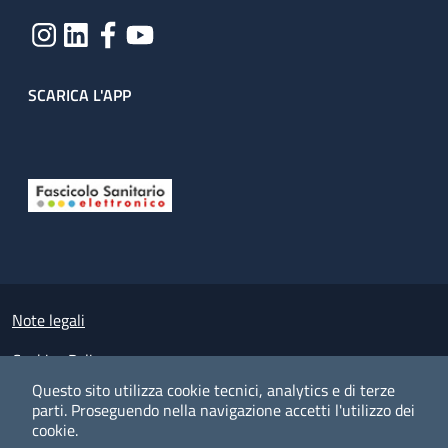
SCARICA L'APP
Useful links section
Small prints
Note legali
Cookies Policy
Questo sito utilizza cookie tecnici, analytics e di terze
Policy privacy e protezione del dato personale
parti.
Proseguendo nella navigazione accetti l'utilizzo dei
cookie.
Albo pretorio on-line