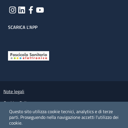
SCARICA L'APP
Useful links section
Small prints
Note legali
Cookies Policy
Questo sito utilizza cookie tecnici, analytics e di terze
Policy privacy e protezione del dato personale
parti.
Proseguendo nella navigazione accetti l'utilizzo dei
cookie.
Albo pretorio on-line