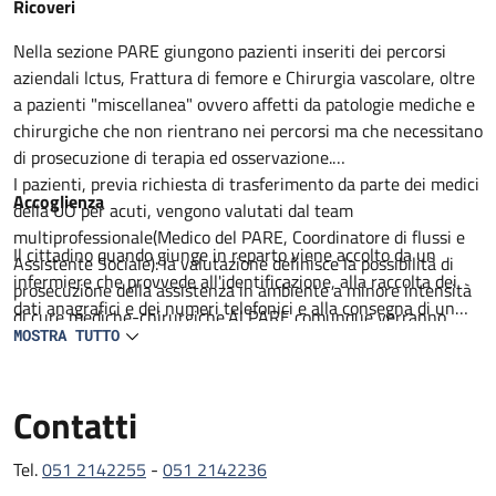
Descrizione
Ricoveri
Nella sezione PARE giungono pazienti inseriti dei percorsi
aziendali lctus, Frattura di femore e Chirurgia vascolare, oltre
a pazienti "miscellanea" ovvero affetti da patologie mediche e
chirurgiche che non rientrano nei percorsi ma che necessitano
di prosecuzione di terapia ed osservazione.
I pazienti, previa richiesta di trasferimento da parte dei medici
Accoglienza
della UO per acuti, vengono valutati dal team
multiprofessionale(Medico del PARE, Coordinatore di flussi e
Il cittadino quando giunge in reparto viene accolto da un
Assistente Sociale): la valutazione definisce la possibilità di
infermiere che provvede all'identificazione, alla raccolta dei
prosecuzione della assistenza in ambiente a minore intensità
dati anagrafici e dei numeri telefonici e alla consegna di un
di cure mediche-chirurgiche.Al PARE comunque verranno
prestampato con informazioni utili. Il degente viene
MOSTRA TUTTO
proseguiti percorsi medico terapeutici non ancora completati,
accompagnato al letto assegnato lei visitato da un medico in
intrapresa attività di riabilitazione motoria e definito il
collaborazione con un infermiere. Viene compilata la carlella
percorso di successiva dimissione.
Contatti
clinica ed infermieristica dove viene delineato il percorso
All'ingresso del paziente al PARE il team, composto da
diagnostico e terapeutico e raccolti il consenso per tutte le
Geriatria, lnfermiere Case Manager, Assistente sociale,
procedure che lo richiedono.
Tel.
051 2142255
-
051 2142236
Fisiatra e /o Fisioterapista con il coinvolgimento del Caregiver
L'assistenza medica e garantita da 2 medici geriatri presenti