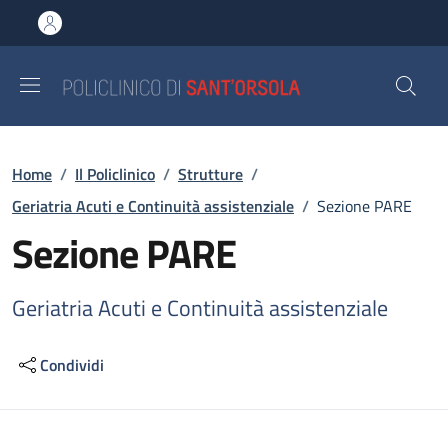
Salta al contenuto principale
Skip to footer content
Briciole di pane
Home
/
Il Policlinico
/
Strutture
/
Geriatria Acuti e Continuità assistenziale
/
Sezione PARE
Sezione PARE
Geriatria Acuti e Continuità assistenziale
Condividi