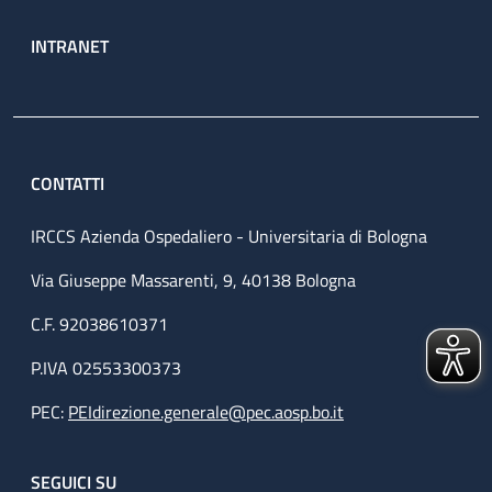
INTRANET
CONTATTI
IRCCS Azienda Ospedaliero - Universitaria di Bologna
Via Giuseppe Massarenti, 9, 40138 Bologna
C.F. 92038610371
P.IVA 02553300373
PEC:
PEIdirezione.generale@pec.aosp.bo.it
SEGUICI SU