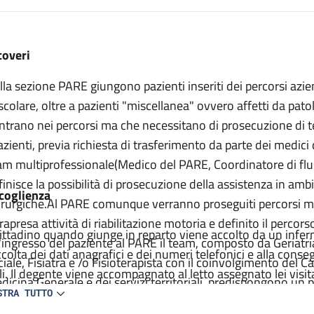
escrizione
coveri
lla sezione PARE giungono pazienti inseriti dei percorsi azien
scolare, oltre a pazienti "miscellanea" ovvero affetti da pat
entrano nei percorsi ma che necessitano di prosecuzione di 
pazienti, previa richiesta di trasferimento da parte dei medici
am multiprofessionale(Medico del PARE, Coordinatore di fluss
finisce la possibilità di prosecuzione della assistenza in am
coglienza
irurgiche.Al PARE comunque verranno proseguiti percorsi me
trapresa attività di riabilitazione motoria e definito il percor
 cittadino quando giunge in reparto viene accolto da un inferm
l'ingresso del paziente al PARE il team, composto da Geriatr
ccolta dei dati anagrafici e dei numeri telefonici e alla con
ciale, Fisiatra e /o Fisioterapista con il coinvolgimento del C
ili. Il degente viene accompagnato al letto assegnato lei vis
dicina Generale e dei servizi territoriali, predispongono un p
fermiere. Viene compilata la carlella clinica ed infermieristic
STRA TUTTO
esto piano che definisce le necessità medico riabilitative d
agnostico e terapeutico e raccolti il consenso per tutte le pr