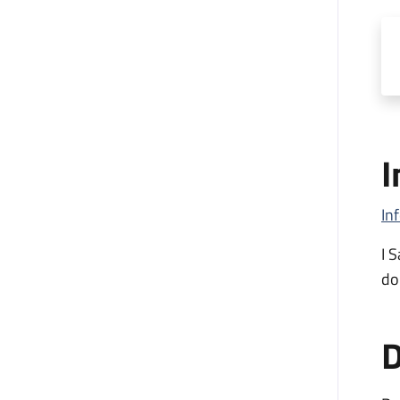
I
In
I 
do
D