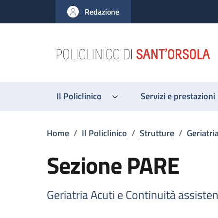
Salta al contenuto principale
Skip to footer content
Redazione
Il Policlinico
Servizi e prestazioni
Briciole di pane
Home
/
Il Policlinico
/
Strutture
/
Geriatri
Sezione PARE
Geriatria Acuti e Continuità assisten