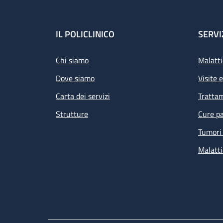
Footer
IL POLICLINICO
SERVI
Chi siamo
Malatti
Dove siamo
Visite 
Carta dei servizi
Tratta
Strutture
Cure pa
Tumori 
Malatti