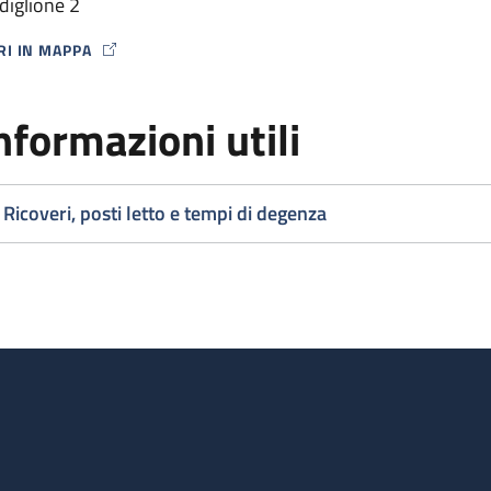
diglione 2
RI IN MAPPA
P ICON
nformazioni utili
Ricoveri, posti letto e tempi di degenza