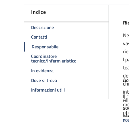
Indice
D
Ri
della pagina Sezione PARE
Descrizione
Ne
della pagina Sezione PARE
Contatti
va
della pagina Sezione PARE
Responsabile
ri
Coordinatore
I 
della pagina Sezione PARE
tecnico/infermieristico
te
della pagina Sezione PARE
In evidenza
de
Ac
della pagina Sezione PARE
Dove si trova
ch
della pagina Sezione PARE
Informazioni utili
in
Il
Al
ra
so
ut
Me
in
MO
qu
di