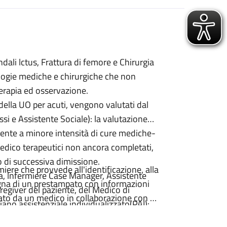
dali lctus, Frattura di femore e Chirurgia
ologie mediche e chirurgiche che non
terapia ed osservazione.
 della UO per acuti, vengono valutati dal
i e Assistente Sociale): la valutazione
biente a minore intensità di cure mediche-
dico terapeutici non ancora completati,
so di successiva dimissione.
iere che provvede all'identificazione, alla
ia, lnfermiere Case Manager, Assistente
segna di un prestampato con informazioni
aregiver del paziente, del Medico di
itato da un medico in collaborazione con un
iano assistenziale individualizzato(PAI):
a dove viene delineato il percorso
urante la degenza puo anche essere via via
ocedure che lo richiedono.