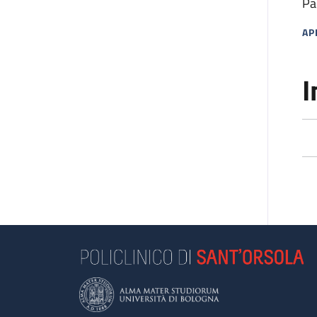
Pa
AP
MA
I