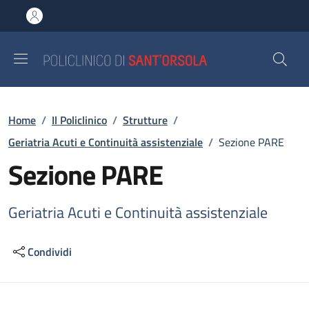
Salta al contenuto principale
Skip to footer content
Briciole di pane
Home
/
Il Policlinico
/
Strutture
/
Geriatria Acuti e Continuità assistenziale
/
Sezione PARE
Sezione PARE
Geriatria Acuti e Continuità assistenziale
Condividi