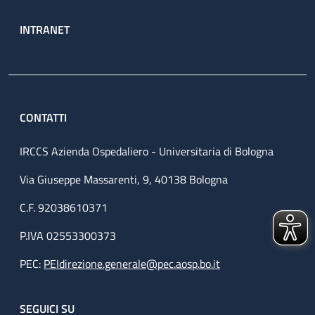
INTRANET
CONTATTI
IRCCS Azienda Ospedaliero - Universitaria di Bologna
Via Giuseppe Massarenti, 9, 40138 Bologna
C.F. 92038610371
P.IVA 02553300373
PEC:
PEIdirezione.generale@pec.aosp.bo.it
SEGUICI SU