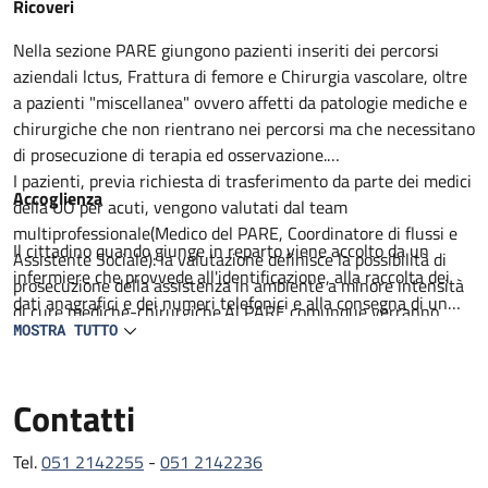
Descrizione
Ricoveri
Nella sezione PARE giungono pazienti inseriti dei percorsi
aziendali lctus, Frattura di femore e Chirurgia vascolare, oltre
a pazienti "miscellanea" ovvero affetti da patologie mediche e
chirurgiche che non rientrano nei percorsi ma che necessitano
di prosecuzione di terapia ed osservazione.
I pazienti, previa richiesta di trasferimento da parte dei medici
Accoglienza
della UO per acuti, vengono valutati dal team
multiprofessionale(Medico del PARE, Coordinatore di flussi e
Il cittadino quando giunge in reparto viene accolto da un
Assistente Sociale): la valutazione definisce la possibilità di
infermiere che provvede all'identificazione, alla raccolta dei
prosecuzione della assistenza in ambiente a minore intensità
dati anagrafici e dei numeri telefonici e alla consegna di un
di cure mediche-chirurgiche.Al PARE comunque verranno
prestampato con informazioni utili. Il degente viene
MOSTRA TUTTO
proseguiti percorsi medico terapeutici non ancora completati,
accompagnato al letto assegnato lei visitato da un medico in
intrapresa attività di riabilitazione motoria e definito il
collaborazione con un infermiere. Viene compilata la carlella
percorso di successiva dimissione.
Contatti
clinica ed infermieristica dove viene delineato il percorso
All'ingresso del paziente al PARE il team, composto da
diagnostico e terapeutico e raccolti il consenso per tutte le
Geriatria, lnfermiere Case Manager, Assistente sociale,
procedure che lo richiedono.
Tel.
051 2142255
-
051 2142236
Fisiatra e /o Fisioterapista con il coinvolgimento del Caregiver
L'assistenza medica e garantita da 2 medici geriatri presenti