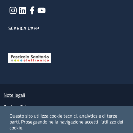
SCARICA L'APP
Useful links section
Small prints
Note legali
Cookies Policy
Questo sito utilizza cookie tecnici, analytics e di terze
Policy privacy e protezione del dato personale
parti.
Proseguendo nella navigazione accetti l'utilizzo dei
cookie.
Albo pretorio on-line