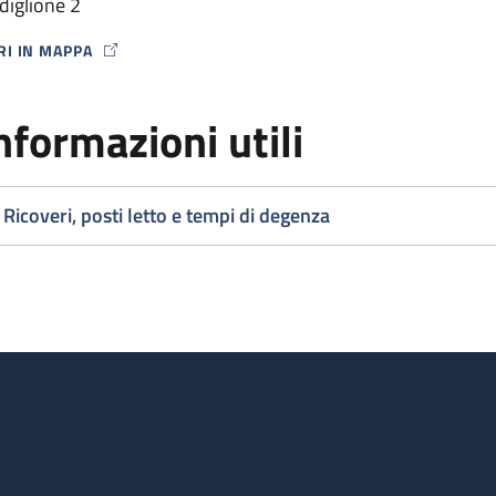
diglione 2
RI IN MAPPA
P ICON
nformazioni utili
Ricoveri, posti letto e tempi di degenza