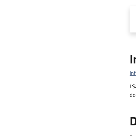
I
In
I 
do
D