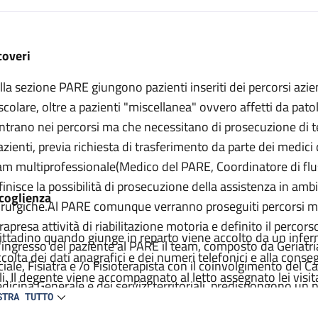
escrizione
coveri
lla sezione PARE giungono pazienti inseriti dei percorsi azien
scolare, oltre a pazienti "miscellanea" ovvero affetti da pat
entrano nei percorsi ma che necessitano di prosecuzione di 
pazienti, previa richiesta di trasferimento da parte dei medici
am multiprofessionale(Medico del PARE, Coordinatore di fluss
finisce la possibilità di prosecuzione della assistenza in am
coglienza
irurgiche.Al PARE comunque verranno proseguiti percorsi me
trapresa attività di riabilitazione motoria e definito il percor
 cittadino quando giunge in reparto viene accolto da un inferm
l'ingresso del paziente al PARE il team, composto da Geriatr
ccolta dei dati anagrafici e dei numeri telefonici e alla con
ciale, Fisiatra e /o Fisioterapista con il coinvolgimento del C
ili. Il degente viene accompagnato al letto assegnato lei vis
dicina Generale e dei servizi territoriali, predispongono un p
fermiere. Viene compilata la carlella clinica ed infermieristic
STRA TUTTO
esto piano che definisce le necessità medico riabilitative d
agnostico e terapeutico e raccolti il consenso per tutte le pr