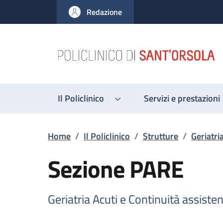
Salta al contenuto principale
Skip to footer content
Redazione
Il Policlinico
Servizi e prestazioni
Briciole di pane
Home
/
Il Policlinico
/
Strutture
/
Geriatri
Sezione PARE
Geriatria Acuti e Continuità assisten