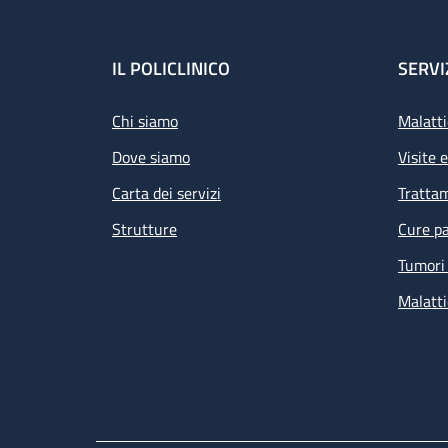
Footer
IL POLICLINICO
SERVI
Chi siamo
Malatti
Dove siamo
Visite 
Carta dei servizi
Tratta
Strutture
Cure pa
Tumori 
Malatti