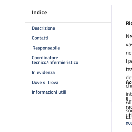
Indice
D
Ri
della pagina Sezione PARE
Descrizione
Ne
della pagina Sezione PARE
Contatti
va
della pagina Sezione PARE
Responsabile
ri
Coordinatore
I 
della pagina Sezione PARE
tecnico/infermieristico
te
della pagina Sezione PARE
In evidenza
de
Ac
della pagina Sezione PARE
Dove si trova
ch
della pagina Sezione PARE
Informazioni utili
in
Il
Al
ra
so
ut
Me
in
MO
qu
di