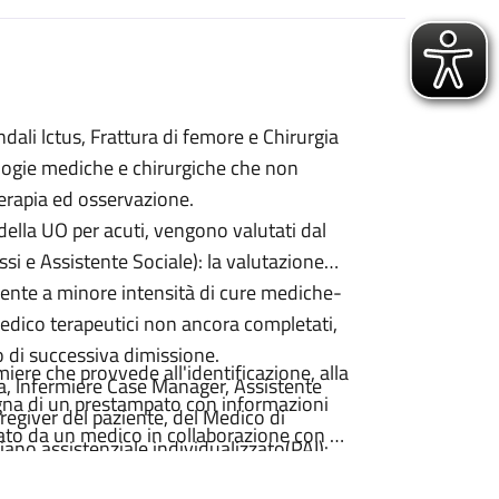
dali lctus, Frattura di femore e Chirurgia
ologie mediche e chirurgiche che non
terapia ed osservazione.
 della UO per acuti, vengono valutati dal
i e Assistente Sociale): la valutazione
biente a minore intensità di cure mediche-
dico terapeutici non ancora completati,
so di successiva dimissione.
iere che provvede all'identificazione, alla
ia, lnfermiere Case Manager, Assistente
segna di un prestampato con informazioni
aregiver del paziente, del Medico di
itato da un medico in collaborazione con un
iano assistenziale individualizzato(PAI):
a dove viene delineato il percorso
urante la degenza puo anche essere via via
ocedure che lo richiedono.