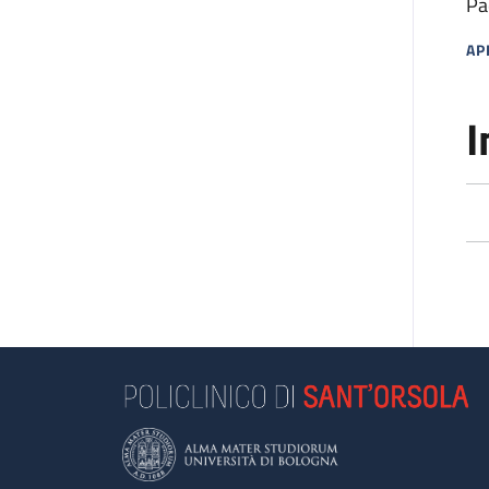
Pa
AP
MA
I