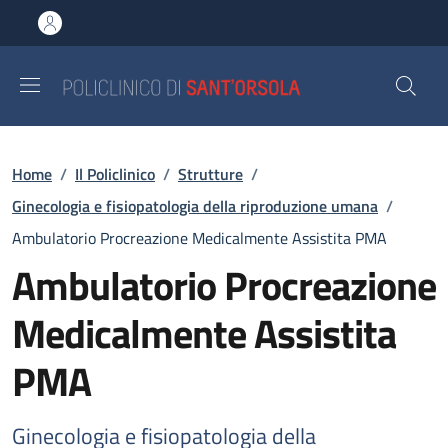
Salta al contenuto principale
Skip to footer content
Briciole di pane
Home
/
Il Policlinico
/
Strutture
/
Ginecologia e fisiopatologia della riproduzione umana
/
Ambulatorio Procreazione Medicalmente Assistita PMA
Ambulatorio Procreazione
Medicalmente Assistita
PMA
Ginecologia e fisiopatologia della