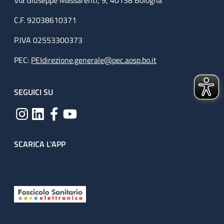
Via Giuseppe Massarenti, 9, 40138 Bologna
C.F. 92038610371
P.IVA 02553300373
PEC:
PEIdirezione.generale@pec.aosp.bo.it
SEGUICI SU
SCARICA L'APP