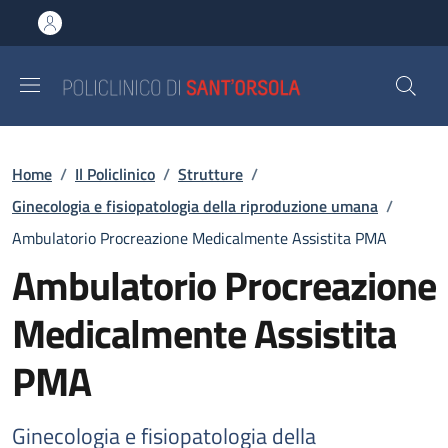
Salta al contenuto principale
Skip to footer content
Briciole di pane
Home
/
Il Policlinico
/
Strutture
/
Ginecologia e fisiopatologia della riproduzione umana
/
Ambulatorio Procreazione Medicalmente Assistita PMA
Ambulatorio Procreazione
Medicalmente Assistita
PMA
Ginecologia e fisiopatologia della