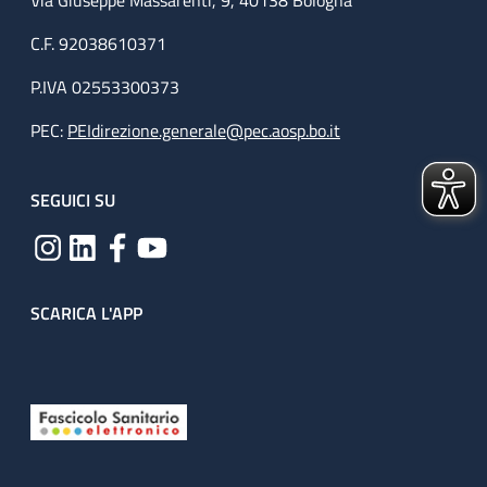
Via Giuseppe Massarenti, 9, 40138 Bologna
C.F. 92038610371
P.IVA 02553300373
PEC:
PEIdirezione.generale@pec.aosp.bo.it
SEGUICI SU
SCARICA L'APP