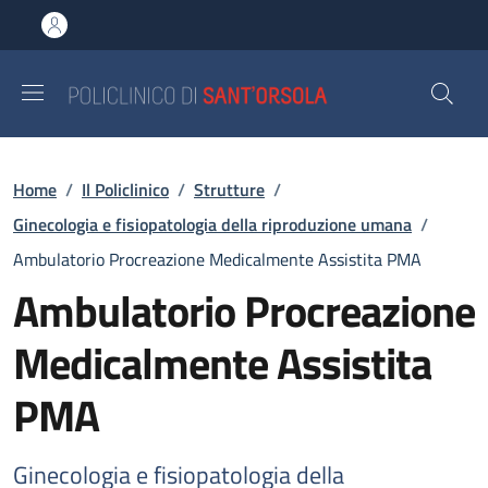
Salta al contenuto principale
Skip to footer content
Briciole di pane
Home
/
Il Policlinico
/
Strutture
/
Ginecologia e fisiopatologia della riproduzione umana
/
Ambulatorio Procreazione Medicalmente Assistita PMA
Ambulatorio Procreazione
Medicalmente Assistita
PMA
Ginecologia e fisiopatologia della