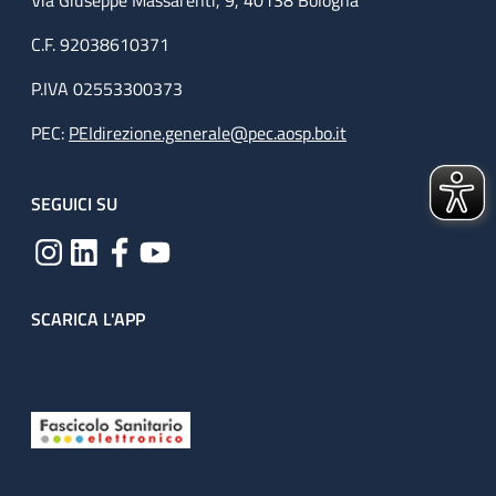
Via Giuseppe Massarenti, 9, 40138 Bologna
C.F. 92038610371
P.IVA 02553300373
PEC:
PEIdirezione.generale@pec.aosp.bo.it
SEGUICI SU
SCARICA L'APP