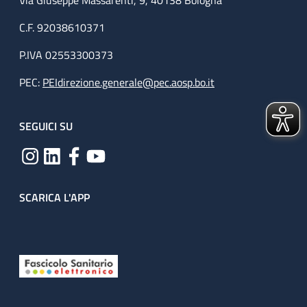
Via Giuseppe Massarenti, 9, 40138 Bologna
C.F. 92038610371
P.IVA 02553300373
PEC:
PEIdirezione.generale@pec.aosp.bo.it
SEGUICI SU
SCARICA L'APP