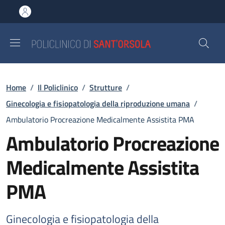
Salta al contenuto principale
Skip to footer content
Briciole di pane
Home
/
Il Policlinico
/
Strutture
/
Ginecologia e fisiopatologia della riproduzione umana
/
Ambulatorio Procreazione Medicalmente Assistita PMA
Ambulatorio Procreazione
Medicalmente Assistita
PMA
Ginecologia e fisiopatologia della