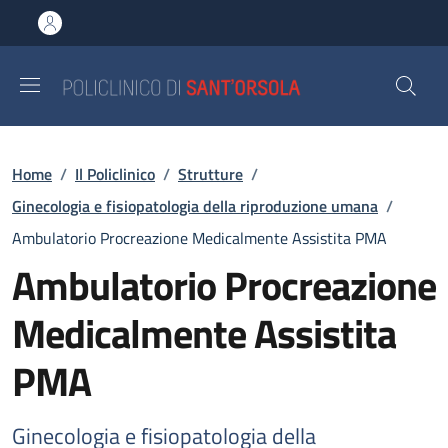
Salta al contenuto principale
Skip to footer content
Briciole di pane
Home
/
Il Policlinico
/
Strutture
/
Ginecologia e fisiopatologia della riproduzione umana
/
Ambulatorio Procreazione Medicalmente Assistita PMA
Ambulatorio Procreazione
Medicalmente Assistita
PMA
Ginecologia e fisiopatologia della