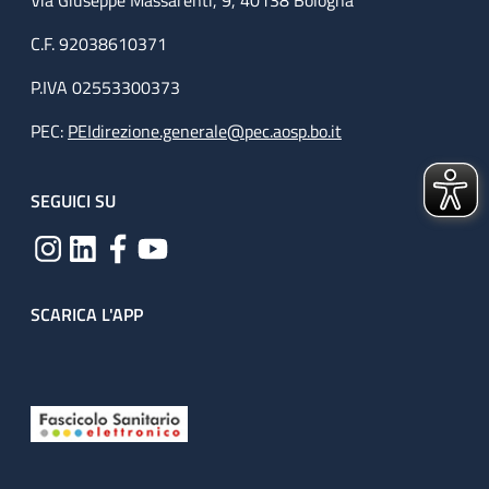
Via Giuseppe Massarenti, 9, 40138 Bologna
C.F. 92038610371
P.IVA 02553300373
PEC:
PEIdirezione.generale@pec.aosp.bo.it
SEGUICI SU
SCARICA L'APP