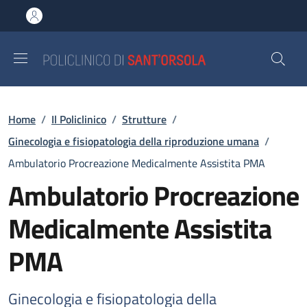
Salta al contenuto principale
Skip to footer content
Briciole di pane
Home
/
Il Policlinico
/
Strutture
/
Ginecologia e fisiopatologia della riproduzione umana
/
Ambulatorio Procreazione Medicalmente Assistita PMA
Ambulatorio Procreazione
Medicalmente Assistita
PMA
Ginecologia e fisiopatologia della