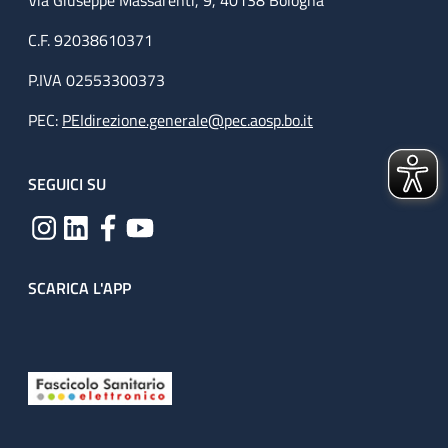
Via Giuseppe Massarenti, 9, 40138 Bologna
C.F. 92038610371
P.IVA 02553300373
PEC:
PEIdirezione.generale@pec.aosp.bo.it
SEGUICI SU
SCARICA L'APP