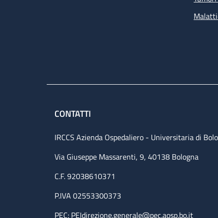
Malatti
CONTATTI
IRCCS Azienda Ospedaliero - Universitaria di Bol
Via Giuseppe Massarenti, 9, 40138 Bologna
C.F. 92038610371
P.IVA 02553300373
PEC:
PEIdirezione.generale@pec.aosp.bo.it