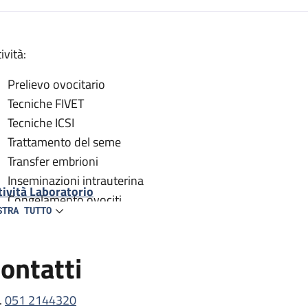
escrizione
ività:
Prelievo ovocitario
Tecniche FIVET
Tecniche ICSI
Trattamento del seme
Transfer embrioni
Inseminazioni intrauterina
tività Laboratorio
Congelamento ovociti
STRA TUTTO
Congelamento Embrioni
Congelamento Spermatozoi/TESE
ontatti
Scongelamento ovociti
Scongelamento embrioni
Scongelamento Spermatozoi/TESE
.
051 2144320