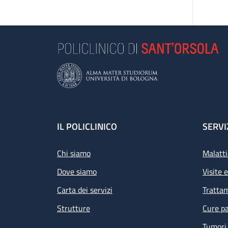
Footer
IL POLICLINICO
SERVI
Chi siamo
Malatti
Dove siamo
Visite 
Carta dei servizi
Tratta
Strutture
Cure pa
Tumori 