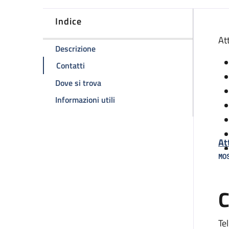
Indice
D
Att
della pagina Saletta PMA
Descrizione
della pagina Saletta PMA
Contatti
della pagina Saletta PMA
Dove si trova
della pagina Saletta PMA
Informazioni utili
At
MO
C
Tel