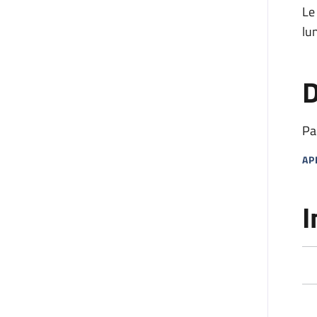
Le
lu
D
Pa
AP
MA
I