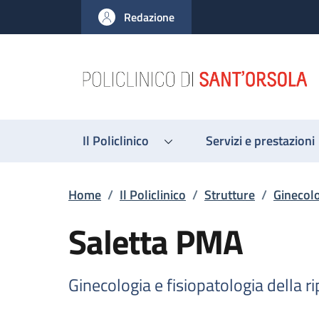
Salta al contenuto principale
Skip to footer content
Redazione
Il Policlinico
Servizi e prestazioni
Briciole di pane
Home
/
Il Policlinico
/
Strutture
/
Ginecolo
Saletta PMA
Ginecologia e fisiopatologia della