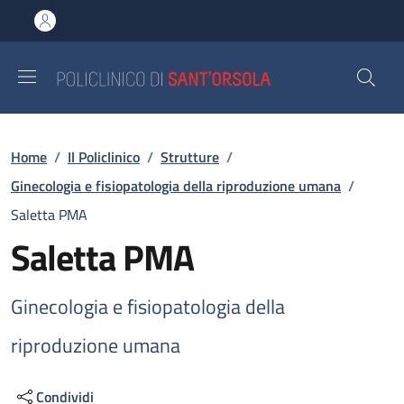
Salta al contenuto principale
Skip to footer content
Briciole di pane
Home
/
Il Policlinico
/
Strutture
/
Ginecologia e fisiopatologia della riproduzione umana
/
Saletta PMA
Saletta PMA
Ginecologia e fisiopatologia della
riproduzione umana
Condividi