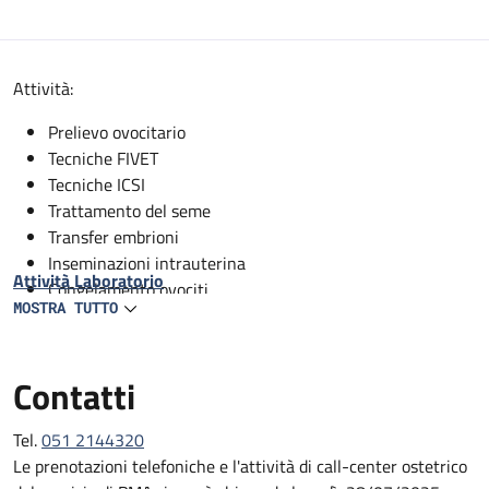
Descrizione
Attività:
Prelievo ovocitario
Tecniche FIVET
Tecniche ICSI
Trattamento del seme
Transfer embrioni
Inseminazioni intrauterina
Attività Laboratorio
Congelamento ovociti
MOSTRA TUTTO
Congelamento Embrioni
Congelamento Spermatozoi/TESE
Scongelamento ovociti
Contatti
Scongelamento embrioni
Scongelamento Spermatozoi/TESE
Tel.
051 2144320
Le prenotazioni telefoniche e l'attività di call-center ostetrico