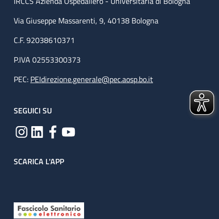
IRCCS Azienda Ospedaliero - Universitaria di Bologna
Via Giuseppe Massarenti, 9, 40138 Bologna
C.F. 92038610371
P.IVA 02553300373
PEC:
PEIdirezione.generale@pec.aosp.bo.it
SEGUICI SU
SCARICA L'APP