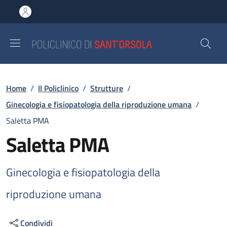
Salta al contenuto principale
Skip to footer content
Briciole di pane
Home
/
Il Policlinico
/
Strutture
/
Ginecologia e fisiopatologia della riproduzione umana
/
Saletta PMA
Saletta PMA
Ginecologia e fisiopatologia della
riproduzione umana
Condividi