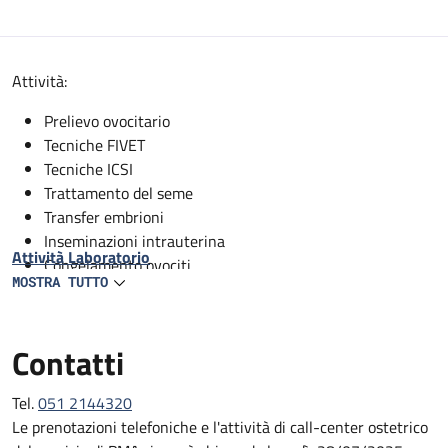
Descrizione
Attività:
Prelievo ovocitario
Tecniche FIVET
Tecniche ICSI
Trattamento del seme
Transfer embrioni
Inseminazioni intrauterina
Attività Laboratorio
Congelamento ovociti
MOSTRA TUTTO
Congelamento Embrioni
Congelamento Spermatozoi/TESE
Scongelamento ovociti
Contatti
Scongelamento embrioni
Scongelamento Spermatozoi/TESE
Tel.
051 2144320
Le prenotazioni telefoniche e l'attività di call-center ostetrico