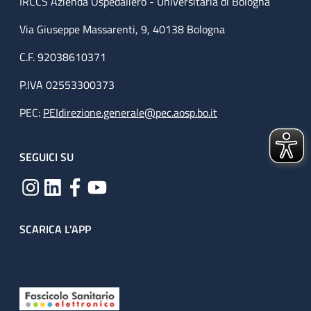
IRCCS Azienda Ospedaliero - Universitaria di Bologna
Via Giuseppe Massarenti, 9, 40138 Bologna
C.F. 92038610371
P.IVA 02553300373
PEC:
PEIdirezione.generale@pec.aosp.bo.it
SEGUICI SU
SCARICA L'APP