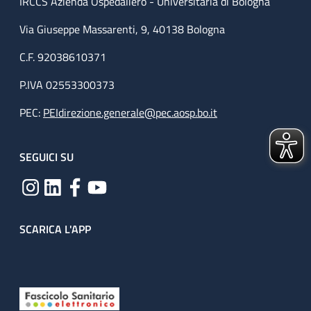
IRCCS Azienda Ospedaliero - Universitaria di Bologna
Via Giuseppe Massarenti, 9, 40138 Bologna
C.F. 92038610371
P.IVA 02553300373
PEC:
PEIdirezione.generale@pec.aosp.bo.it
SEGUICI SU
SCARICA L'APP