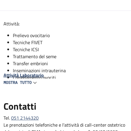
Descrizione
Attività:
Prelievo ovocitario
Tecniche FIVET
Tecniche ICSI
Trattamento del seme
Transfer embrioni
Inseminazioni intrauterina
Attività Laboratorio
Congelamento ovociti
MOSTRA TUTTO
Congelamento Embrioni
Congelamento Spermatozoi/TESE
Scongelamento ovociti
Contatti
Scongelamento embrioni
Scongelamento Spermatozoi/TESE
Tel.
051 2144320
Le prenotazioni telefoniche e l'attività di call-center ostetrico