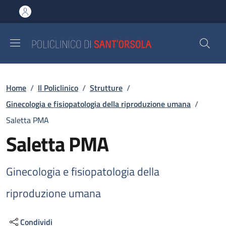
Salta al contenuto principale
Skip to footer content
Briciole di pane
Home
/
Il Policlinico
/
Strutture
/
Ginecologia e fisiopatologia della riproduzione umana
/
Saletta PMA
Saletta PMA
Ginecologia e fisiopatologia della
riproduzione umana
Condividi