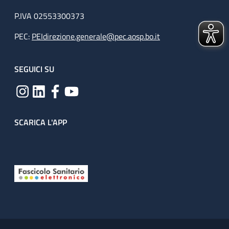
P.IVA 02553300373
PEC:
PEIdirezione.generale@pec.aosp.bo.it
SEGUICI SU
SCARICA L'APP
Useful links section
Small prints