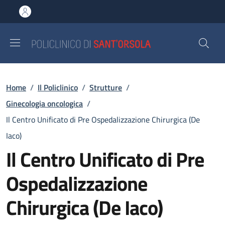
Salta al contenuto principale
Skip to footer content
Briciole di pane
Home
/
Il Policlinico
/
Strutture
/
Ginecologia oncologica
/
Il Centro Unificato di Pre Ospedalizzazione Chirurgica (De
Iaco)
Il Centro Unificato di Pre
Ospedalizzazione
Chirurgica (De Iaco)