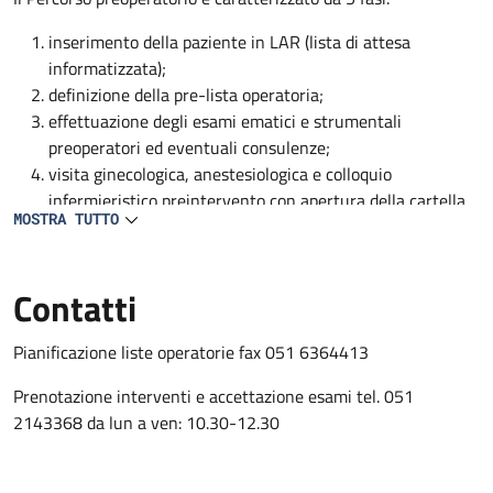
inserimento della paziente in LAR (lista di attesa
informatizzata);
definizione della pre-lista operatoria;
effettuazione degli esami ematici e strumentali
preoperatori ed eventuali consulenze;
visita ginecologica, anestesiologica e colloquio
infermieristico preintervento con apertura della cartella
MOSTRA TUTTO
clinica e infermieristica;
conferma e condivisione della nota operatoria con medico
ginecologo, anestesista e personale infermieristico
Contatti
Pianificazione liste operatorie fax 051 6364413
Prenotazione interventi e accettazione esami tel. 051
2143368 da lun a ven: 10.30-12.30