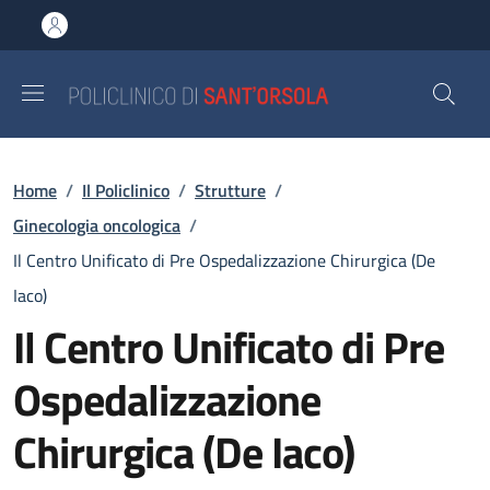
Salta al contenuto principale
Skip to footer content
Briciole di pane
Home
/
Il Policlinico
/
Strutture
/
Ginecologia oncologica
/
Il Centro Unificato di Pre Ospedalizzazione Chirurgica (De
Iaco)
Il Centro Unificato di Pre
Ospedalizzazione
Chirurgica (De Iaco)