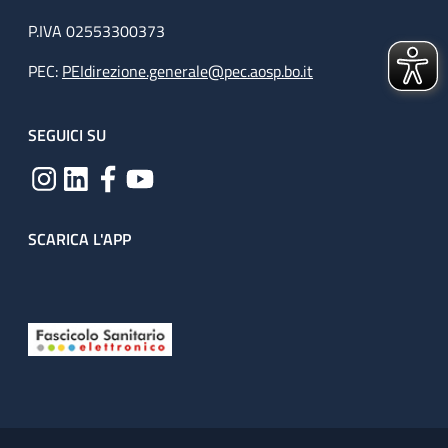
P.IVA 02553300373
PEC:
PEIdirezione.generale@pec.aosp.bo.it
SEGUICI SU
SCARICA L'APP
Useful links section
Small prints