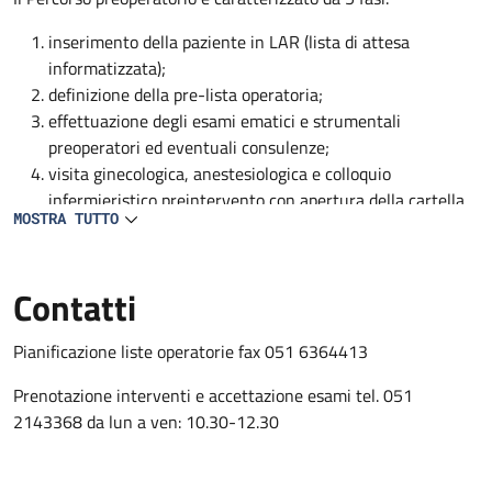
inserimento della paziente in LAR (lista di attesa
informatizzata);
definizione della pre-lista operatoria;
effettuazione degli esami ematici e strumentali
preoperatori ed eventuali consulenze;
visita ginecologica, anestesiologica e colloquio
infermieristico preintervento con apertura della cartella
MOSTRA TUTTO
clinica e infermieristica;
conferma e condivisione della nota operatoria con medico
ginecologo, anestesista e personale infermieristico
Contatti
Pianificazione liste operatorie fax 051 6364413
Prenotazione interventi e accettazione esami tel. 051
2143368 da lun a ven: 10.30-12.30