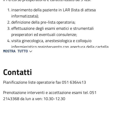
inserimento della paziente in LAR (lista di attesa
informatizzata);
definizione della pre-lista operatoria;
effettuazione degli esami ematici e strumentali
preoperatori ed eventuali consulenze;
visita ginecologica, anestesiologica e colloquio
infermieristico preintervento con apertura della cartella
MOSTRA TUTTO
clinica e infermieristica;
conferma e condivisione della nota operatoria con medico
ginecologo, anestesista e personale infermieristico
Contatti
Pianificazione liste operatorie fax 051 6364413
Prenotazione interventi e accettazione esami tel. 051
2143368 da lun a ven: 10.30-12.30