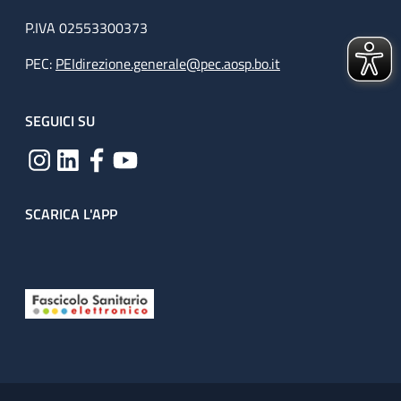
P.IVA 02553300373
PEC:
PEIdirezione.generale@pec.aosp.bo.it
SEGUICI SU
SCARICA L'APP
Useful links section
Small prints