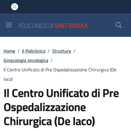
Salta al contenuto principale
Skip to footer content
Briciole di pane
Home
/
Il Policlinico
/
Strutture
/
Ginecologia oncologica
/
Il Centro Unificato di Pre Ospedalizzazione Chirurgica (De
Iaco)
Il Centro Unificato di Pre
Ospedalizzazione
Chirurgica (De Iaco)