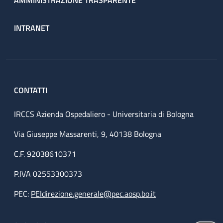
AMMINISTRAZIONE TRASPARENTE
INTRANET
CONTATTI
IRCCS Azienda Ospedaliero - Universitaria di Bologna
Via Giuseppe Massarenti, 9, 40138 Bologna
C.F. 92038610371
P.IVA 02553300373
PEC:
PEIdirezione.generale@pec.aosp.bo.it