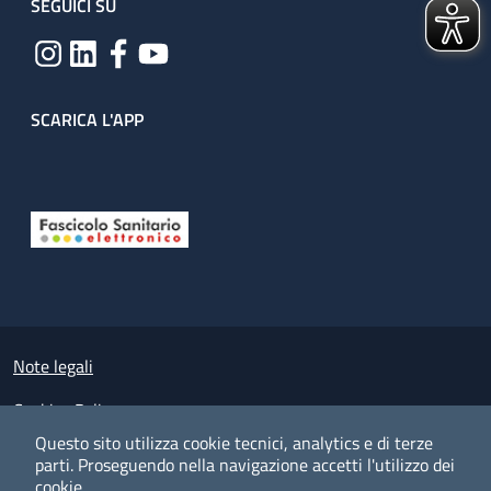
SEGUICI SU
SCARICA L'APP
Useful links section
Small prints
Note legali
Cookies Policy
Questo sito utilizza cookie tecnici, analytics e di terze
Policy privacy e protezione del dato personale
parti.
Proseguendo nella navigazione accetti l'utilizzo dei
cookie.