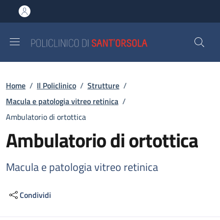
Salta al contenuto principale
Skip to footer content
Briciole di pane
Home
/
Il Policlinico
/
Strutture
/
Macula e patologia vitreo retinica
/
Ambulatorio di ortottica
Ambulatorio di ortottica
Macula e patologia vitreo retinica
Condividi