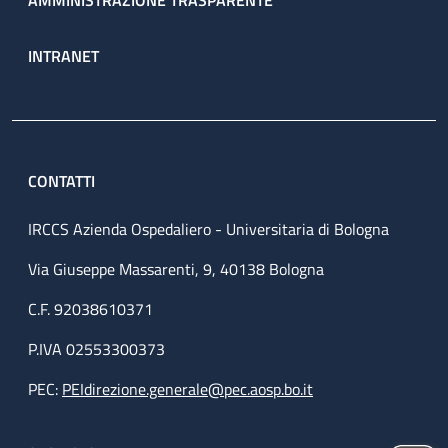
AMMINISTRAZIONE TRASPARENTE
INTRANET
CONTATTI
IRCCS Azienda Ospedaliero - Universitaria di Bologna
Via Giuseppe Massarenti, 9, 40138 Bologna
C.F. 92038610371
P.IVA 02553300373
PEC:
PEIdirezione.generale@pec.aosp.bo.it