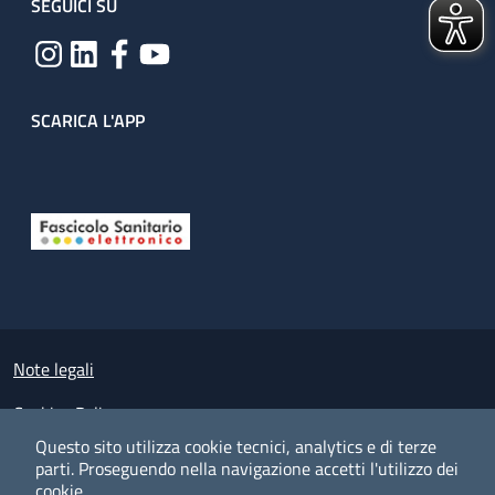
SEGUICI SU
SCARICA L'APP
Useful links section
Small prints
Note legali
Cookies Policy
Questo sito utilizza cookie tecnici, analytics e di terze
Policy privacy e protezione del dato personale
parti.
Proseguendo nella navigazione accetti l'utilizzo dei
cookie.