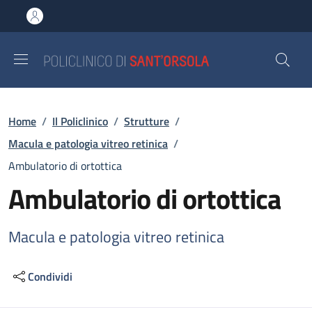
Salta al contenuto principale
Skip to footer content
Briciole di pane
Home
/
Il Policlinico
/
Strutture
/
Macula e patologia vitreo retinica
/
Ambulatorio di ortottica
Ambulatorio di ortottica
Macula e patologia vitreo retinica
Condividi