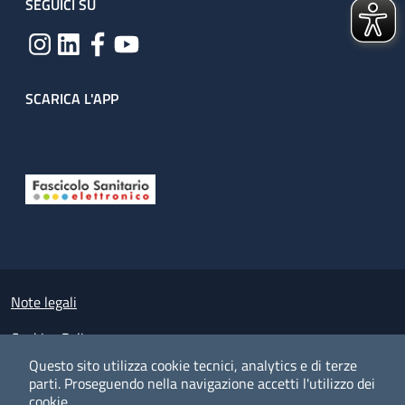
SEGUICI SU
SCARICA L'APP
Useful links section
Small prints
Note legali
Cookies Policy
Questo sito utilizza cookie tecnici, analytics e di terze
Policy privacy e protezione del dato personale
parti.
Proseguendo nella navigazione accetti l'utilizzo dei
cookie.