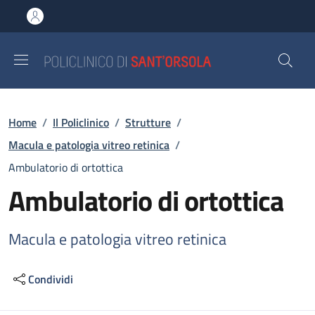
Salta al contenuto principale
Skip to footer content
Briciole di pane
Home
/
Il Policlinico
/
Strutture
/
Macula e patologia vitreo retinica
/
Ambulatorio di ortottica
Ambulatorio di ortottica
Macula e patologia vitreo retinica
Condividi