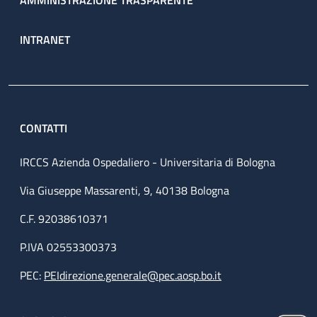
AMMINISTRAZIONE TRASPARENTE
INTRANET
CONTATTI
IRCCS Azienda Ospedaliero - Universitaria di Bologna
Via Giuseppe Massarenti, 9, 40138 Bologna
C.F. 92038610371
P.IVA 02553300373
PEC:
PEIdirezione.generale@pec.aosp.bo.it