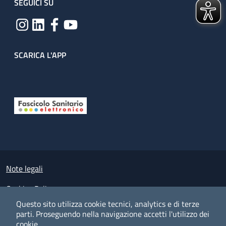
SEGUICI SU
SCARICA L'APP
Useful links section
Small prints
Note legali
Cookies Policy
Questo sito utilizza cookie tecnici, analytics e di terze
Policy privacy e protezione del dato personale
parti.
Proseguendo nella navigazione accetti l'utilizzo dei
cookie.