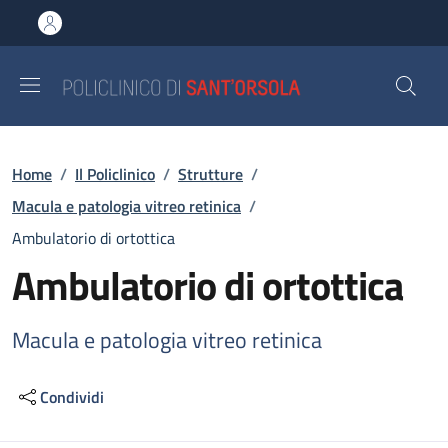
Salta al contenuto principale
Skip to footer content
Briciole di pane
Home
/
Il Policlinico
/
Strutture
/
Macula e patologia vitreo retinica
/
Ambulatorio di ortottica
Ambulatorio di ortottica
Macula e patologia vitreo retinica
Condividi