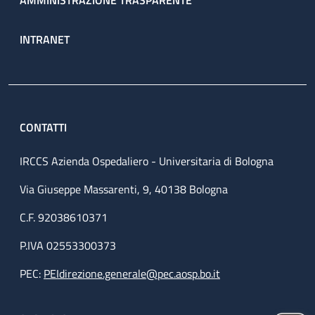
AMMINISTRAZIONE TRASPARENTE
INTRANET
CONTATTI
IRCCS Azienda Ospedaliero - Universitaria di Bologna
Via Giuseppe Massarenti, 9, 40138 Bologna
C.F. 92038610371
P.IVA 02553300373
PEC:
PEIdirezione.generale@pec.aosp.bo.it