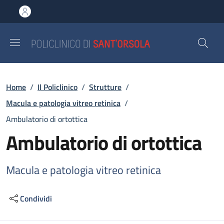
Salta al contenuto principale
Skip to footer content
Briciole di pane
Home
/
Il Policlinico
/
Strutture
/
Macula e patologia vitreo retinica
/
Ambulatorio di ortottica
Ambulatorio di ortottica
Macula e patologia vitreo retinica
Condividi