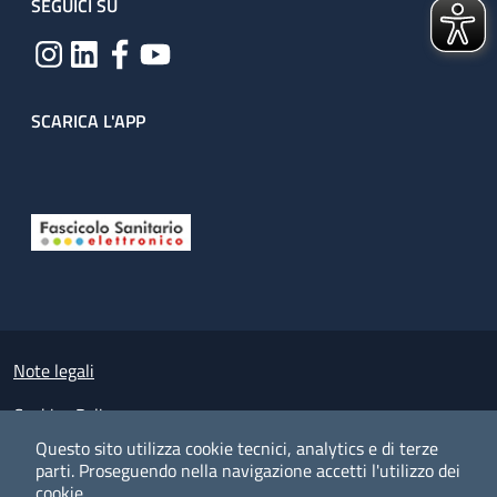
SEGUICI SU
SCARICA L'APP
Useful links section
Small prints
Note legali
Cookies Policy
Questo sito utilizza cookie tecnici, analytics e di terze
Policy privacy e protezione del dato personale
parti.
Proseguendo nella navigazione accetti l'utilizzo dei
cookie.