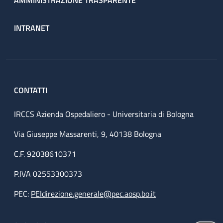
AMMINISTRAZIONE TRASPARENTE
INTRANET
CONTATTI
IRCCS Azienda Ospedaliero - Universitaria di Bologna
Via Giuseppe Massarenti, 9, 40138 Bologna
C.F. 92038610371
P.IVA 02553300373
PEC:
PEIdirezione.generale@pec.aosp.bo.it