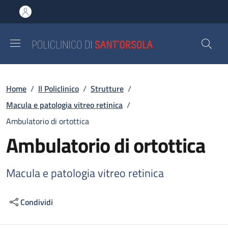
Salta al contenuto principale
Skip to footer content
Briciole di pane
Home
/
Il Policlinico
/
Strutture
/
Macula e patologia vitreo retinica
/
Ambulatorio di ortottica
Ambulatorio di ortottica
Macula e patologia vitreo retinica
Condividi