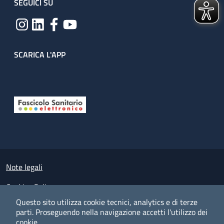
SEGUICI SU
SCARICA L'APP
Useful links section
Small prints
Note legali
Cookies Policy
Questo sito utilizza cookie tecnici, analytics e di terze
Policy privacy e protezione del dato personale
parti.
Proseguendo nella navigazione accetti l'utilizzo dei
cookie.