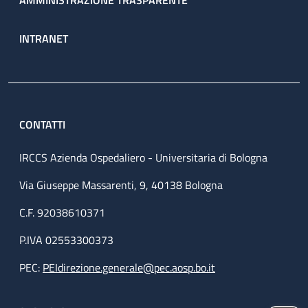
AMMINISTRAZIONE TRASPARENTE
INTRANET
CONTATTI
IRCCS Azienda Ospedaliero - Universitaria di Bologna
Via Giuseppe Massarenti, 9, 40138 Bologna
C.F. 92038610371
P.IVA 02553300373
PEC:
PEIdirezione.generale@pec.aosp.bo.it