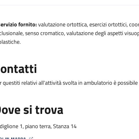
escrizione
 servizio fornito:
valutazione ortottica, esercizi ortottici, co
clusionale, senso cromatico, valutazione degli aspetti visuoper
olastiche.
a
ttica
ontatti
r questiti relativi all'attività svolta in ambulatorio è possi
ove si trova
diglione 1, piano terra, Stanza 14
RI IN MAPPA