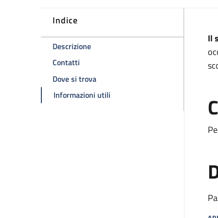
Indice
D
Il
della pagina Ambulatorio di ortottica
Descrizione
oc
della pagina Ambulatorio di ortottica
Contatti
sc
della pagina Ambulatorio di ortottic
Dove si trova
della pagina Ambulatorio di orto
Informazioni utili
C
Pe
D
Pa
AP