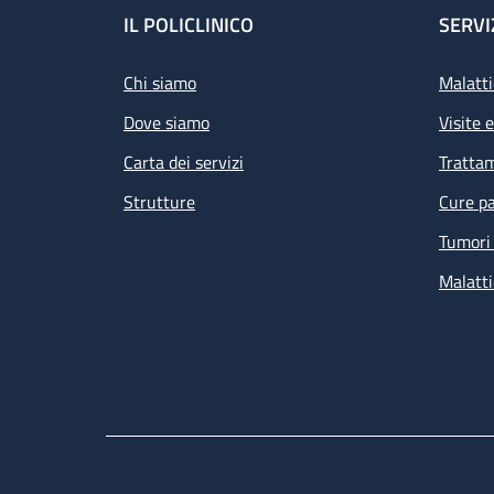
Footer
IL POLICLINICO
SERVI
Chi siamo
Malatti
Dove siamo
Visite 
Carta dei servizi
Tratta
Strutture
Cure pa
Tumori 
Malatti