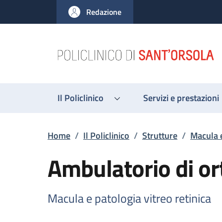
Salta al contenuto principale
Skip to footer content
Redazione
Il Policlinico
Servizi e prestazioni
Briciole di pane
Home
/
Il Policlinico
/
Strutture
/
Macula e
Ambulatorio di or
Macula e patologia vitreo retinica