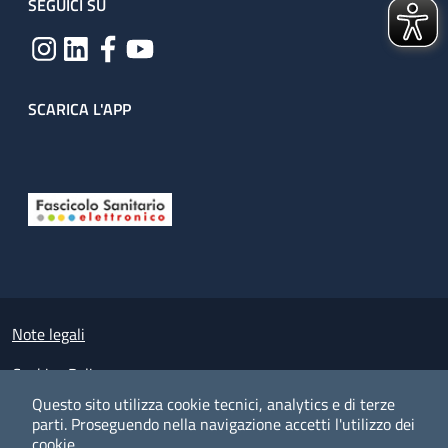
SEGUICI SU
SCARICA L'APP
Useful links section
Small prints
Note legali
Cookies Policy
Questo sito utilizza cookie tecnici, analytics e di terze
Policy privacy e protezione del dato personale
parti.
Proseguendo nella navigazione accetti l'utilizzo dei
cookie.