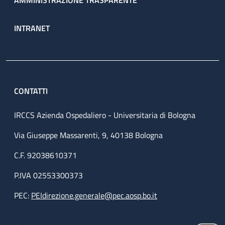
AMMINISTRAZIONE TRASPARENTE
INTRANET
CONTATTI
IRCCS Azienda Ospedaliero - Universitaria di Bologna
Via Giuseppe Massarenti, 9, 40138 Bologna
C.F. 92038610371
P.IVA 02553300373
PEC:
PEIdirezione.generale@pec.aosp.bo.it