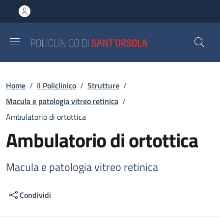
Salta al contenuto principale
Skip to footer content
Briciole di pane
Home
/
Il Policlinico
/
Strutture
/
Macula e patologia vitreo retinica
/
Ambulatorio di ortottica
Ambulatorio di ortottica
Macula e patologia vitreo retinica
Condividi