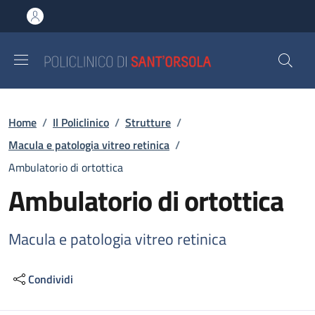
Salta al contenuto principale
Skip to footer content
Briciole di pane
Home
/
Il Policlinico
/
Strutture
/
Macula e patologia vitreo retinica
/
Ambulatorio di ortottica
Ambulatorio di ortottica
Macula e patologia vitreo retinica
Condividi