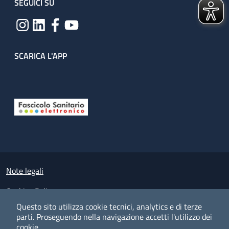
SEGUICI SU
SCARICA L'APP
Useful links section
Small prints
Note legali
Cookies Policy
Questo sito utilizza cookie tecnici, analytics e di terze
Policy privacy e protezione del dato personale
parti.
Proseguendo nella navigazione accetti l'utilizzo dei
cookie.