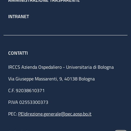
AMMINISTRAZIONE TRASPARENTE
INTRANET
CONTATTI
IRCCS Azienda Ospedaliero - Universitaria di Bologna
Via Giuseppe Massarenti, 9, 40138 Bologna
C.F. 92038610371
P.IVA 02553300373
PEC:
PEIdirezione.generale@pec.aosp.bo.it