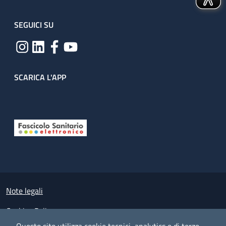
SEGUICI SU
SCARICA L'APP
Useful links section
Small prints
Note legali
Cookies Policy