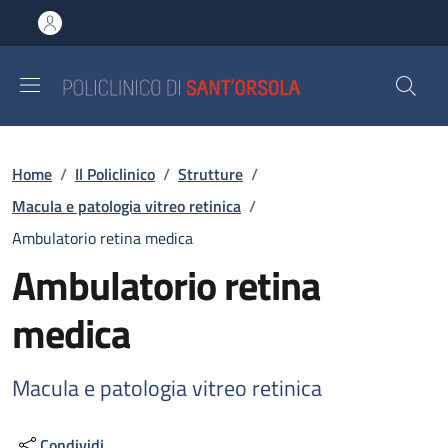
Salta al contenuto principale
Skip to footer content
Briciole di pane
Home
/
Il Policlinico
/
Strutture
/
Macula e patologia vitreo retinica
/
Ambulatorio retina medica
Ambulatorio retina
medica
Macula e patologia vitreo retinica
Condividi