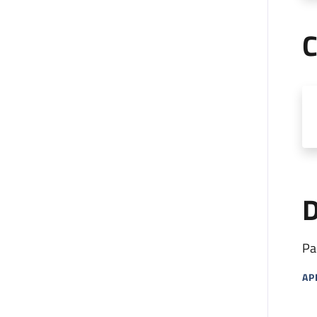
C
D
Pa
AP
MA