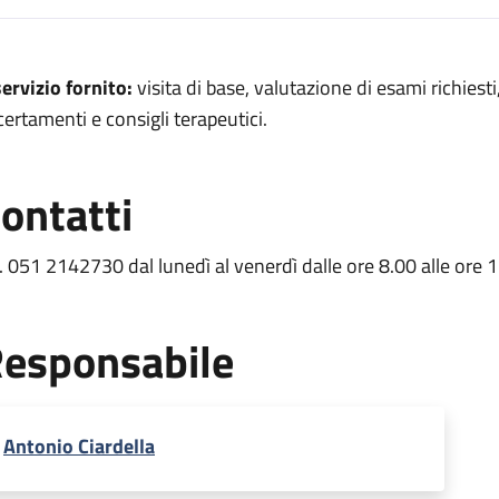
escrizione
servizio fornito:
visita di base, valutazione di esami richiest
ca
certamenti e consigli terapeutici.
dica
ontatti
retina medica
l. 051 2142730 dal lunedì al venerdì dalle ore 8.00 alle ore 
ica
 medica
esponsabile
Antonio Ciardella