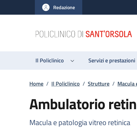
Salta al contenuto principale
Skip to footer content
Redazione
Il Policlinico
Servizi e prestazioni
Briciole di pane
Home
/
Il Policlinico
/
Strutture
/
Macula e
Ambulatorio reti
Macula e patologia vitreo retinica