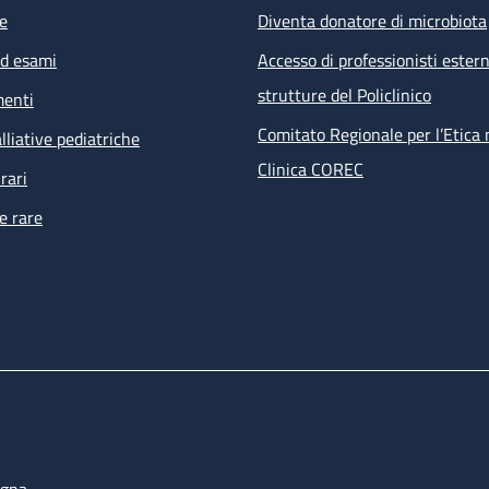
e
Diventa donatore di microbiota
ed esami
Accesso di professionisti estern
strutture del Policlinico
menti
Comitato Regionale per l’Etica 
lliative pediatriche
Clinica COREC
rari
e rare