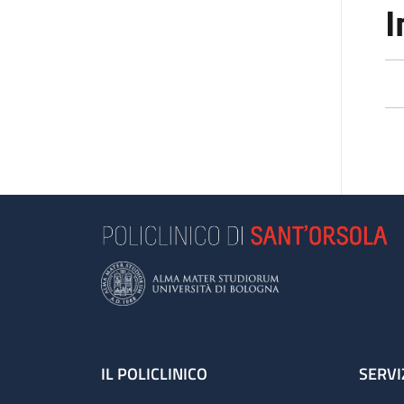
I
Footer
IL POLICLINICO
SERVI