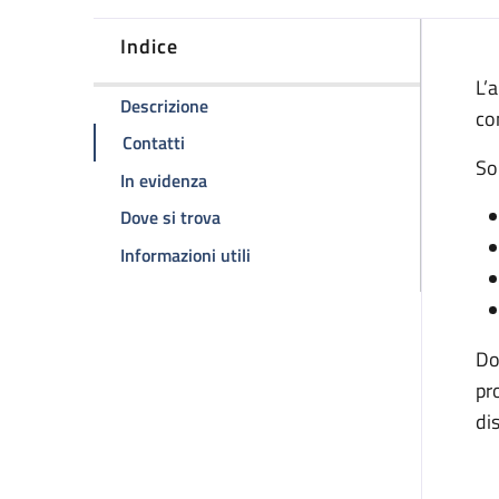
Indice
D
L’
della pagina Ambulatorio malattie em
Descrizione
co
della pagina Ambulatorio malattie emorr
Contatti
So
della pagina Ambulatorio malattie em
In evidenza
della pagina Ambulatorio malattie e
Dove si trova
della pagina Ambulatorio malatt
Informazioni utili
Do
pr
di