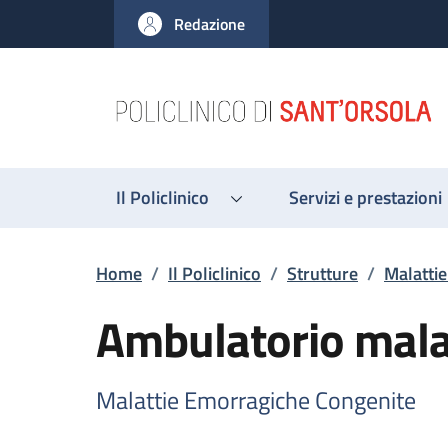
Salta al contenuto principale
Skip to footer content
Redazione
Il Policlinico
Servizi e prestazioni
Briciole di pane
Home
/
Il Policlinico
/
Strutture
/
Malatti
Ambulatorio mala
Malattie Emorragiche Congenite