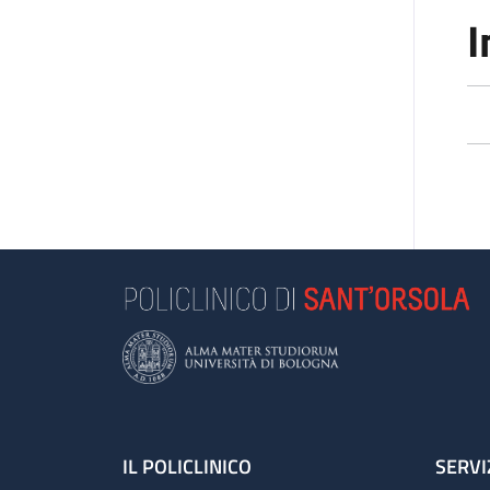
I
Footer
IL POLICLINICO
SERVI