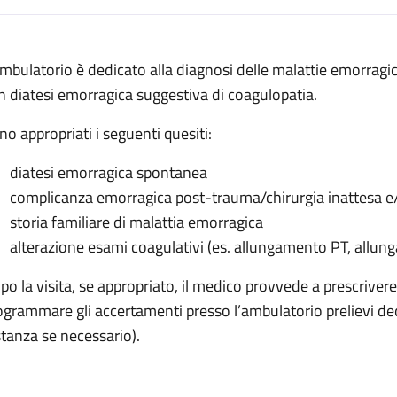
escrizione
ambulatorio è dedicato alla diagnosi delle malattie emorragic
orragiche
n diatesi emorragica suggestiva di coagulopatia.
agiche
no appropriati i seguenti quesiti:
orragiche
diatesi emorragica spontanea
morragiche
complicanza emorragica post-trauma/chirurgia inattesa e/o
ie emorragiche
storia familiare di malattia emorragica
alterazione esami coagulativi (es. allungamento PT, allung
po la visita, se appropriato, il medico provvede a prescrivere
ogrammare gli accertamenti presso l’ambulatorio prelievi de
stanza se necessario).