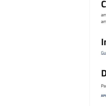
C
am
am
I
Gu
D
Pa
AP
MA