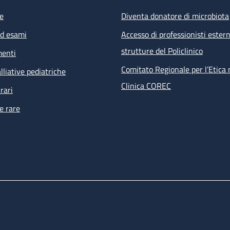
e
Diventa donatore di microbiota
ed esami
Accesso di professionisti estern
strutture del Policlinico
menti
Comitato Regionale per l’Etica 
lliative pediatriche
Clinica COREC
rari
e rare