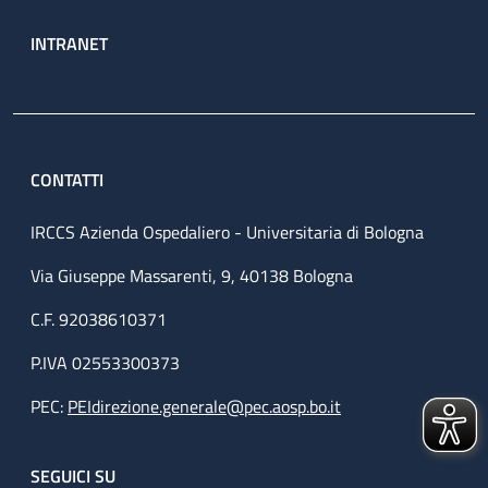
INTRANET
CONTATTI
IRCCS Azienda Ospedaliero - Universitaria di Bologna
Via Giuseppe Massarenti, 9, 40138 Bologna
C.F. 92038610371
P.IVA 02553300373
PEC:
PEIdirezione.generale@pec.aosp.bo.it
SEGUICI SU