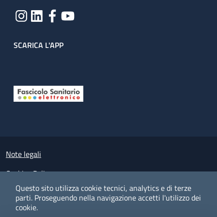
SCARICA L'APP
Useful links section
Small prints
Note legali
Cookies Policy
Questo sito utilizza cookie tecnici, analytics e di terze
Policy privacy e protezione del dato personale
parti.
Proseguendo nella navigazione accetti l'utilizzo dei
cookie.
Albo pretorio on-line