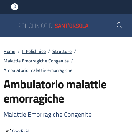
Salta al contenuto principale
Skip to footer content
Briciole di pane
Home
/
Il Policlinico
/
Strutture
/
Malattie Emorragiche Congenite
/
Ambulatorio malattie emorragiche
Ambulatorio malattie
emorragiche
Malattie Emorragiche Congenite
Condividi