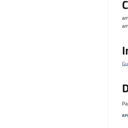
C
am
am
I
Gu
D
Pa
AP
MA