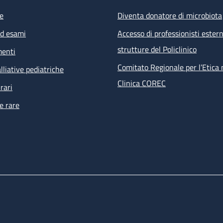
e
Diventa donatore di microbiota
ed esami
Accesso di professionisti estern
strutture del Policlinico
menti
Comitato Regionale per l’Etica 
lliative pediatriche
Clinica COREC
rari
e rare