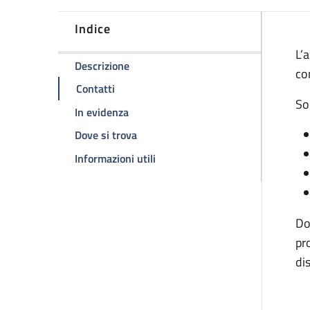
Indice
D
L’
della pagina Ambulatorio malattie em
Descrizione
co
della pagina Ambulatorio malattie emorr
Contatti
So
della pagina Ambulatorio malattie em
In evidenza
della pagina Ambulatorio malattie e
Dove si trova
della pagina Ambulatorio malatt
Informazioni utili
Do
pr
di