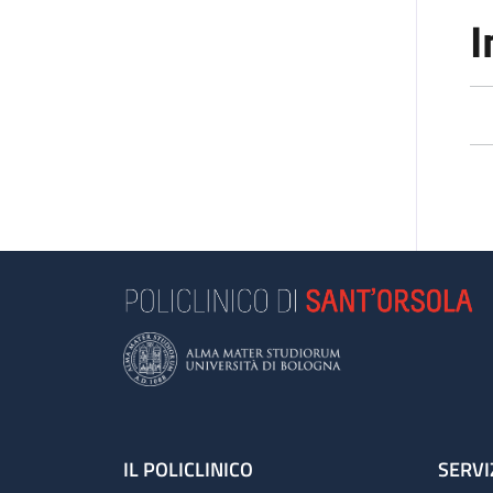
I
Footer
IL POLICLINICO
SERVI