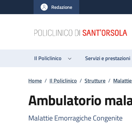
Salta al contenuto principale
Skip to footer content
Redazione
Il Policlinico
Servizi e prestazioni
Briciole di pane
Home
/
Il Policlinico
/
Strutture
/
Malatti
Ambulatorio mala
Malattie Emorragiche Congenite