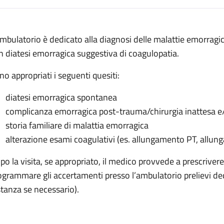
escrizione
ambulatorio è dedicato alla diagnosi delle malattie emorragic
orragiche
n diatesi emorragica suggestiva di coagulopatia.
agiche
no appropriati i seguenti quesiti:
orragiche
diatesi emorragica spontanea
morragiche
complicanza emorragica post-trauma/chirurgia inattesa e/o
ie emorragiche
storia familiare di malattia emorragica
alterazione esami coagulativi (es. allungamento PT, allung
po la visita, se appropriato, il medico provvede a prescrivere
ogrammare gli accertamenti presso l’ambulatorio prelievi de
stanza se necessario).