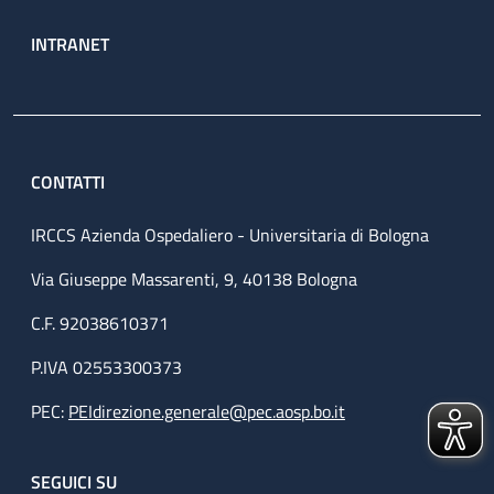
INTRANET
CONTATTI
IRCCS Azienda Ospedaliero - Universitaria di Bologna
Via Giuseppe Massarenti, 9, 40138 Bologna
C.F. 92038610371
P.IVA 02553300373
PEC:
PEIdirezione.generale@pec.aosp.bo.it
SEGUICI SU