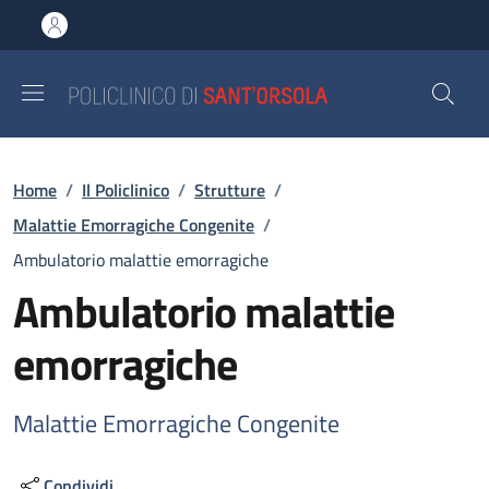
Salta al contenuto principale
Skip to footer content
Briciole di pane
Home
/
Il Policlinico
/
Strutture
/
Malattie Emorragiche Congenite
/
Ambulatorio malattie emorragiche
Ambulatorio malattie
emorragiche
Malattie Emorragiche Congenite
Condividi