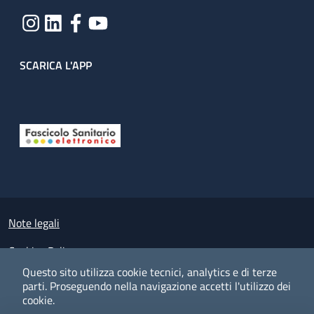
SCARICA L'APP
Useful links section
Small prints
Note legali
Cookies Policy
Questo sito utilizza cookie tecnici, analytics e di terze
Policy privacy e protezione del dato personale
parti.
Proseguendo nella navigazione accetti l'utilizzo dei
cookie.
Albo pretorio on-line